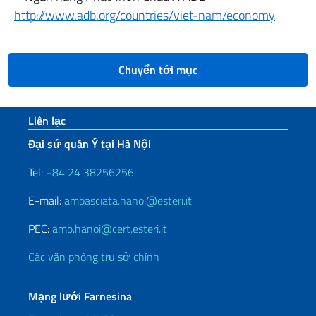
http://www.adb.org/countries/viet-nam/economy
Chuyển tới mục
Sezione footer
Liên lạc
Đại sứ quán Ý tại Hà Nội
Tel:
+84 24 38256256
E-mail:
ambasciata.hanoi@esteri.it
PEC:
amb.hanoi@cert.esteri.it
Các văn phòng trụ sở chính
Mạng lưới Farnesina