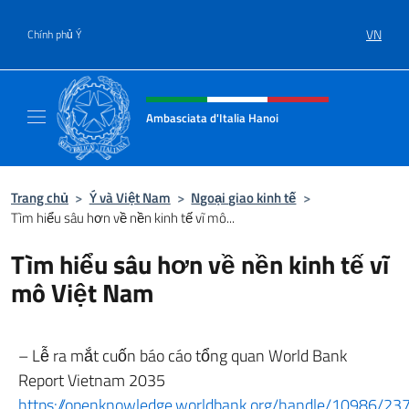
Chuyến đến nội dung
VN
Chính phủ Ý
Header, social and menu of site
Ambasciata d'Italia Hanoi
Sito ufficiale dell'Ambasciata d'Italia a Hano
Trang chủ
>
Ý và Việt Nam
>
Ngoại giao kinh tế
>
Tìm hiểu sâu hơn về nền kinh tế vĩ mô...
Tìm hiểu sâu hơn về nền kinh tế vĩ
mô Việt Nam
– Lễ ra mắt cuốn báo cáo tổng quan World Bank
Report Vietnam 2035
https://openknowledge.worldbank.org/handle/10986/23