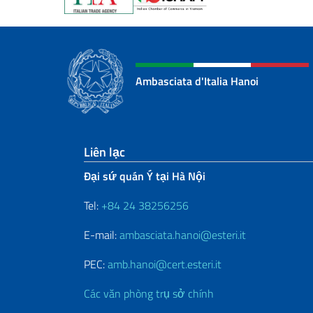
Ambasciata d'Italia Hanoi
Sezione footer
Liên lạc
Đại sứ quán Ý tại Hà Nội
Tel:
+84 24 38256256
E-mail:
ambasciata.hanoi@esteri.it
PEC:
amb.hanoi@cert.esteri.it
Các văn phòng trụ sở chính