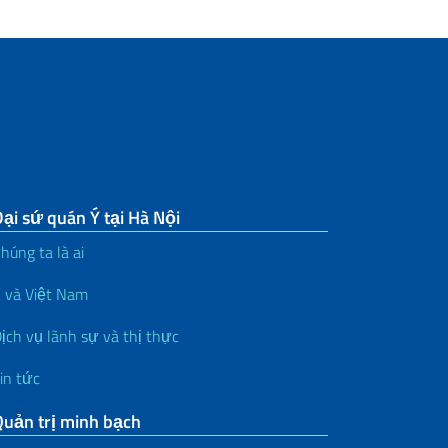
ại sứ quán Ý tại Hà Nội
húng ta là ai
 và Việt Nam
ịch vụ lãnh sự và thị thực
in tức
Quản trị minh bạch