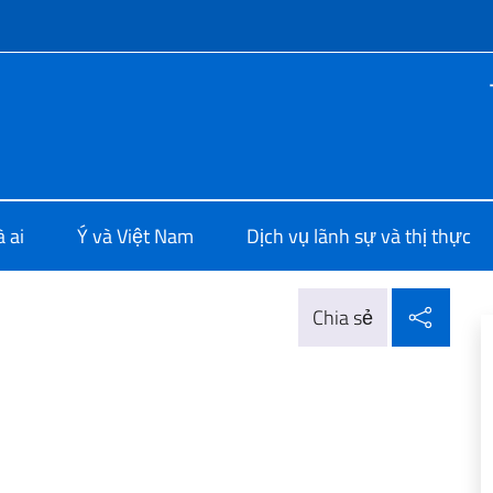
f site
ia a Hanoi
 ai
Ý và Việt Nam
Dịch vụ lãnh sự và thị thực
Chia 
Chia sẻ