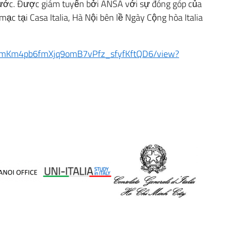
nước. Được giám tuyển bởi ANSA với sự đóng góp của
ạc tại Casa Italia, Hà Nội bên lề Ngày Cộng hòa Italia
e/d/1mKm4pb6fmXjq9omB7vPfz_sfyfKftQD6/view?