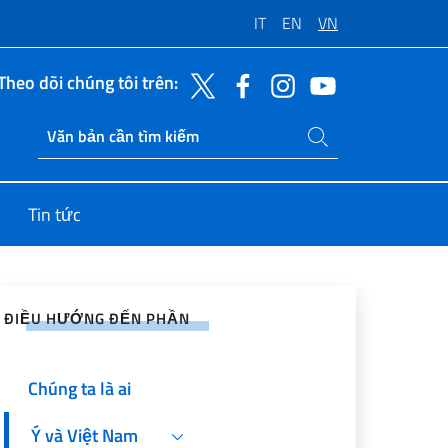
IT
EN
VN
Theo dõi chúng tôi trên:
Tìm kiếm trang web
Ricerca sito live
Tin tức
sẻ lên Mạng Xã hội
ĐIỀU HƯỚNG ĐẾN PHẦN
Home
Chúng ta là ai
Ý và Việt Nam