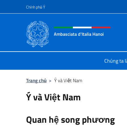
Chuyến đến nội dung
Chính phủ Ý
Header, social and menu o
Ambasciata d'Italia Hanoi
Sito ufficiale dell'Ambasciata d'Ital
Chúng ta là
Trang chủ
>
Ý và Việt Nam
Ý và Việt Nam
Quan hệ song phương