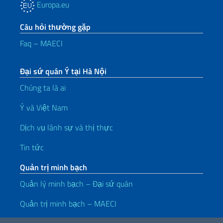
Europa.eu
Câu hỏi thường gặp
Faq – MAECI
Đại sứ quán Ý tại Hà Nội
Chúng ta là ai
Ý và Việt Nam
Dịch vụ lãnh sự và thị thực
Tin tức
Quản trị minh bạch
Quản lý minh bạch – Đại sứ quán
Quản trị minh bạch – MAECI