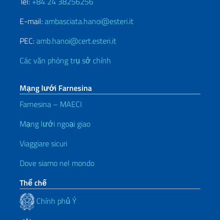
Tel:
+84 24 38256256
E-mail:
ambasciata.hanoi@esteri.it
PEC:
amb.hanoi@cert.esteri.it
Các văn phòng trụ sở chính
Mạng lưới Farnesina
Farnesina – MAECI
Mạng lưới ngoại giao
Viaggiare sicuri
Dove siamo nel mondo
Thể chế
Chính phủ Ý