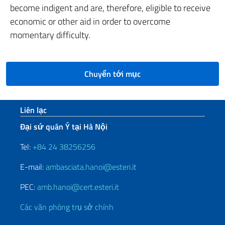
become indigent and are, therefore, eligible to receive
economic or other aid in order to overcome
momentary difficulty.
Chuyển tới mục
Sezione footer
Liên lạc
Đại sứ quán Ý tại Hà Nội
Tel:
+84 24 38256256
E-mail:
ambasciata.hanoi@esteri.it
PEC:
amb.hanoi@cert.esteri.it
Các văn phòng trụ sở chính