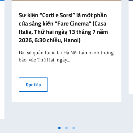
Sự kiện “Corti e Sorsi” là một phần
của sáng kiến “Fare Cinema” (Casa
Italia, Thứ hai ngày 13 tháng 7 năm
2026, 6:30 chiều, Hanoi)
Đại sứ quán Italia tại Hà Nội hân hạnh thông
báo vào Thứ Hai, ngày...
Sự kiện “Corti e Sorsi” là một phần của sáng kiến “
Đọc tiếp
ởng Ngoại giao Antonio Tajani nhân dịp kỷ niệm 70 năm thảm kịch Marcine