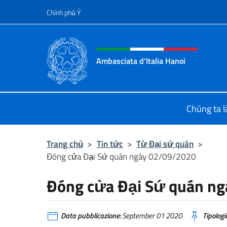
Chuyến đến nội dung
Chính phủ Ý
Header, social and menu o
Ambasciata d'Italia Hanoi
Sito ufficiale dell'Ambasciata d'Ital
Chúng ta là
Trang chủ
>
Tin tức
>
Từ Đại sứ quán
>
Đóng cửa Đại Sứ quán ngày 02/09/2020
Đóng cửa Đại Sứ quán n
Data pubblicazione:
September 01 2020
Tipologi