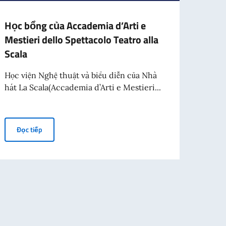
Học bổng của Accademia d’Arti e
Tại 
Mestieri dello Spettacolo Teatro alla
Phụ 
Scala
Trình
ANSA
Học viện Nghệ thuật và biểu diễn của Nhà
21/6
hát La Scala(Accademia d’Arti e Mestieri...
Nhân 
Cộng h
Học bổng của Accademia d’Arti e Mestieri dello Spettacolo Tea
Đọc tiếp
Fare Cinema” (Casa Italia, Thứ hai ngày 13 tháng 7 năm 2026, 6:30 chiều, H
Đọc
lle và 25 năm Ngày Quốc gia tưởng niệm sự hy sinh của người lao động It