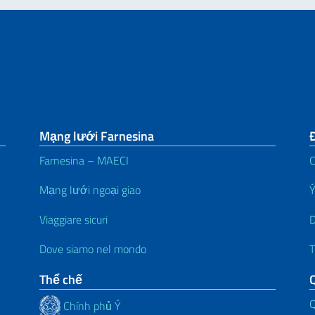
Mạng lưới Farnesina
Đ
Farnesina – MAECI
C
Mạng lưới ngoại giao
Ý
Viaggiare sicuri
D
Dove siamo nel mondo
T
Thể chế
Q
Chính phủ Ý