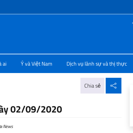
f site
ia a Hanoi
 ai
Ý và Việt Nam
Dịch vụ lãnh sự và thị thực
Chia 
Chia sẻ
gày 02/09/2020
a:
News