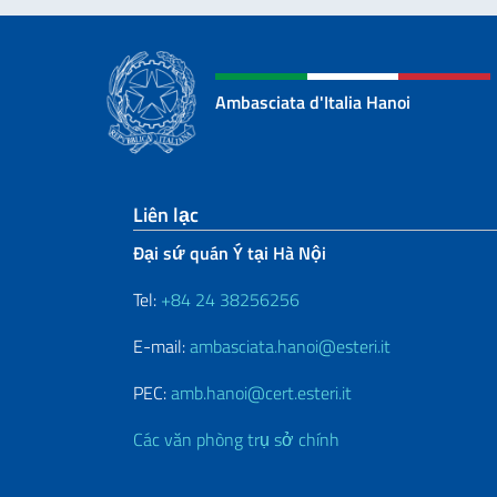
Ambasciata d'Italia Hanoi
Sezione footer
Liên lạc
Đại sứ quán Ý tại Hà Nội
Tel:
+84 24 38256256
E-mail:
ambasciata.hanoi@esteri.it
PEC:
amb.hanoi@cert.esteri.it
Các văn phòng trụ sở chính