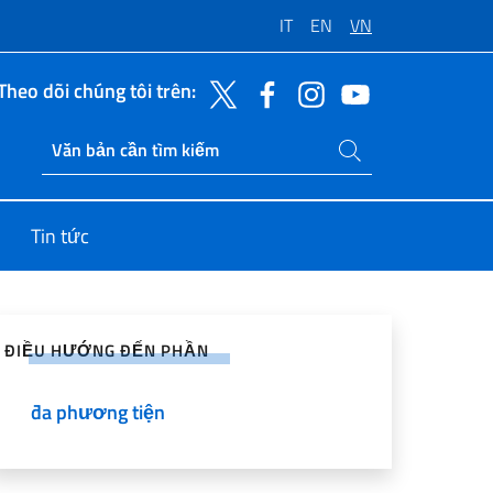
IT
EN
VN
Theo dõi chúng tôi trên:
Tìm kiếm trang web
Ricerca sito live
Tin tức
sẻ lên Mạng Xã hội
ĐIỀU HƯỚNG ĐẾN PHẦN
đa phương tiện