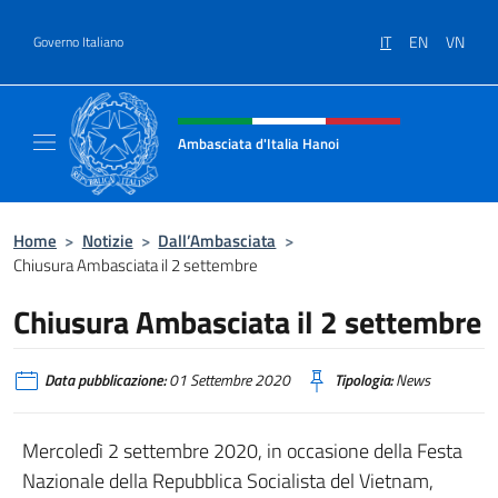
Salta al contenuto
IT
EN
VN
Governo Italiano
Intestazione sito, social e menù
Ambasciata d'Italia Hanoi
Sito ufficiale dell'Ambasciata d'Italia a Hano
Home
>
Notizie
>
Dall’Ambasciata
>
Chiusura Ambasciata il 2 settembre
Chiusura Ambasciata il 2 settembre
Data pubblicazione:
01 Settembre 2020
Tipologia:
News
Mercoledì 2 settembre 2020, in occasione della Festa
Nazionale della Repubblica Socialista del Vietnam,