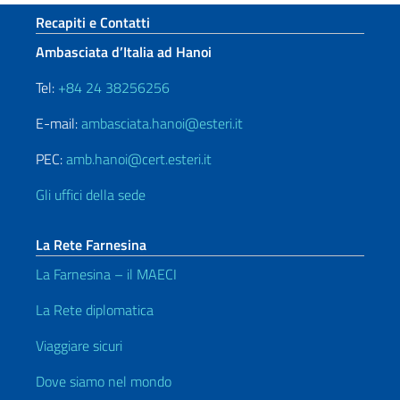
Sezione footer
Recapiti e Contatti
Ambasciata d’Italia ad Hanoi
Tel:
+84 24 38256256
E-mail:
ambasciata.hanoi@esteri.it
PEC:
amb.hanoi@cert.esteri.it
Gli uffici della sede
La Rete Farnesina
La Farnesina – il MAECI
La Rete diplomatica
Viaggiare sicuri
Dove siamo nel mondo