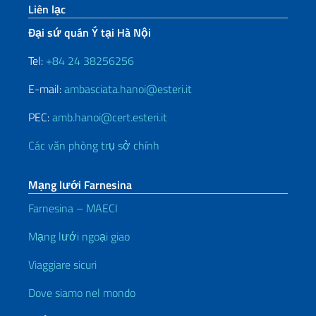
Sezione footer
Liên lạc
Đại sứ quán Ý tại Hà Nội
Tel:
+84 24 38256256
E-mail:
ambasciata.hanoi@esteri.it
PEC:
amb.hanoi@cert.esteri.it
Các văn phòng trụ sở chính
Mạng lưới Farnesina
Farnesina – MAECI
Mạng lưới ngoại giao
Viaggiare sicuri
Dove siamo nel mondo