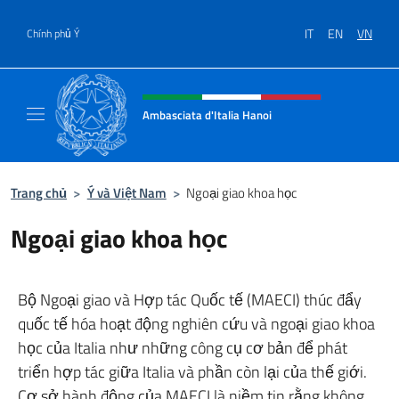
Chuyến đến nội dung
IT
EN
VN
Chính phủ Ý
Header, social and menu of site
Ambasciata d'Italia Hanoi
Sito ufficiale dell'Ambasciata d'Italia a Hano
Trang chủ
>
Ý và Việt Nam
>
Ngoại giao khoa học
Ngoại giao khoa học
Bộ Ngoại giao và Hợp tác Quốc tế (MAECI) thúc đẩy
quốc tế hóa hoạt động nghiên cứu và ngoại giao khoa
học của Italia như những công cụ cơ bản để phát
triển hợp tác giữa Italia và phần còn lại của thế giới.
Cơ sở hành động của MAECI là niềm tin rằng không