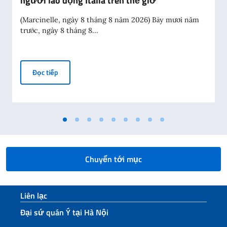
người lao động Italia trên thế giớ
(Marcinelle, ngày 8 tháng 8 năm 2026) Bảy mươi năm
trước, ngày 8 tháng 8...
Thông điệp của Phó Thủ tướng kiêm Bộ trưởng Ngoại gi
Đọc tiếp
Chuyển tới mục
Sezione footer
Liên lạc
Đại sứ quán Ý tại Hà Nội