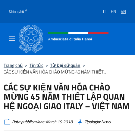
Chuyến đến nội dung
IT
EN
VN
Chính phủ Ý
Header, social and menu of site
Ambasciata d'Italia Hanoi
Sito ufficiale dell'Ambasciata d'Italia a Hano
Trang chủ
>
Tin tức
>
Từ Đại sứ quán
>
CÁC SỰ KIỆN VĂN HÓA CHÀO MỪNG 45 NĂM THIẾT...
CÁC SỰ KIỆN VĂN HÓA CHÀO
MỪNG 45 NĂM THIẾT LẬP QUAN
HỆ NGOẠI GIAO ITALY – VIỆT NAM
Data pubblicazione:
March 19 2018
Tipologia:
News