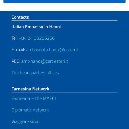
Footer section
Contacts
Italian Embassy in Hanoi
Tel:
+84 24 38256256
E-mail:
ambasciata.hanoi@esteri.it
PEC:
amb.hanoi@cert.esteri.it
The headquarters offices
Farnesina Network
Farnesina – the MAECI
Diplomatic network
Viaggiare sicuri