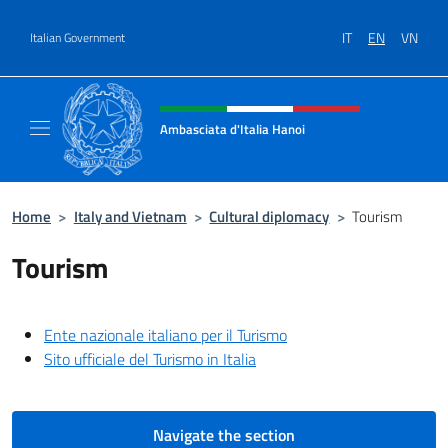
Go to content
IT
EN
VN
Italian Government
Header, social and menu of site
Ambasciata d'Italia Hanoi
Sito ufficiale dell'Ambasciata d'Italia a Hano
Home
>
Italy and Vietnam
>
Cultural diplomacy
>
Tourism
Tourism
Ente nazionale italiano per il Turismo
Sito ufficiale del Turismo in Italia
Navigate the section