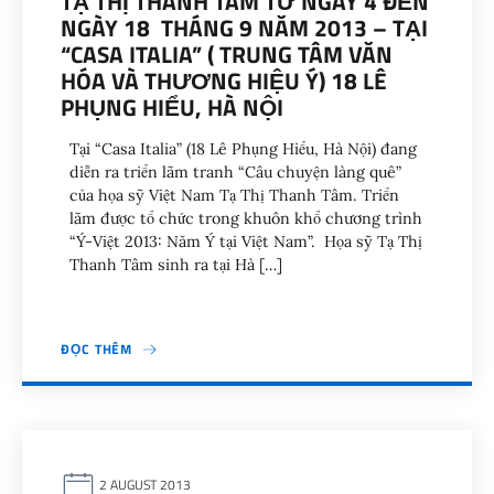
TẠ THỊ THANH TÂM TỪ NGÀY 4 ĐẾN
NGÀY 18 THÁNG 9 NĂM 2013 – TẠI
“CASA ITALIA” ( TRUNG TÂM VĂN
HÓA VÀ THƯƠNG HIỆU Ý) 18 LÊ
PHỤNG HIỂU, HÀ NỘI
Tại “Casa Italia” (18 Lê Phụng Hiểu, Hà Nội) đang
diễn ra triển lãm tranh “Câu chuyện làng quê”
của họa sỹ Việt Nam Tạ Thị Thanh Tâm. Triển
lãm được tổ chức trong khuôn khổ chương trình
“Ý-Việt 2013: Năm Ý tại Việt Nam”. Họa sỹ Tạ Thị
Thanh Tâm sinh ra tại Hà […]
ĐỌC THÊM
2 AUGUST 2013