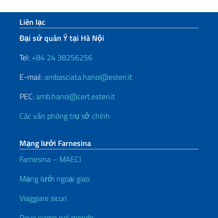
Sezione footer
Liên lạc
Đại sứ quán Ý tại Hà Nội
Tel:
+84 24 38256256
E-mail:
ambasciata.hanoi@esteri.it
PEC:
amb.hanoi@cert.esteri.it
Các văn phòng trụ sở chính
Mạng lưới Farnesina
Farnesina – MAECI
Mạng lưới ngoại giao
Viaggiare sicuri
Dove siamo nel mondo