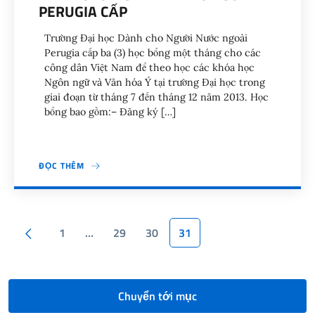
PERUGIA CẤP
Trường Đại học Dành cho Người Nước ngoài
Perugia cấp ba (3) học bổng một tháng cho các
công dân Việt Nam để theo học các khóa học
Ngôn ngữ và Văn hóa Ý tại trường Đại học trong
giai đoạn từ tháng 7 đến tháng 12 năm 2013. Học
bổng bao gồm:– Đăng ký […]
ĐỌC THÊM
Pagination
Trang trước
1
…
29
30
31
Chuyển tới mục