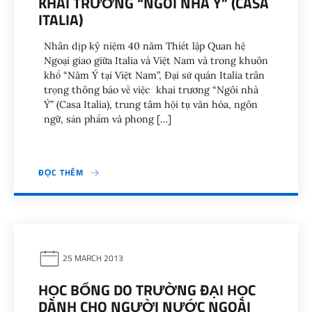
KHAI TRƯƠNG “NGÔI NHÀ Ý” (CASA
ITALIA)
Nhân dịp kỷ niệm 40 năm Thiết lập Quan hệ
Ngoại giao giữa Italia và Việt Nam và trong khuôn
khổ “Năm Ý tại Việt Nam”, Đại sứ quán Italia trân
trọng thông báo về việc khai trương “Ngôi nhà
Ý” (Casa Italia), trung tâm hội tụ văn hóa, ngôn
ngữ, sản phẩm và phong […]
ĐỌC THÊM
25 MARCH 2013
HỌC BỔNG DO TRƯỜNG ĐẠI HỌC
DÀNH CHO NGƯỜI NƯỚC NGOÀI