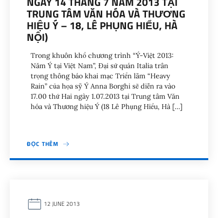
NGÀY 14 THÁNG 7 NĂM 2013 TẠI
TRUNG TÂM VĂN HÓA VÀ THƯƠNG
HIỆU Ý – 18, LÊ PHỤNG HIỂU, HÀ
NỘI)
Trong khuôn khổ chương trình “Ý-Việt 2013:
Năm Ý tại Việt Nam”, Đại sứ quán Italia trân
trọng thông báo khai mạc Triển lãm “Heavy
Rain” của họa sỹ Ý Anna Borghi sẽ diễn ra vào
17.00 thứ Hai ngày 1.07.2013 tại Trung tâm Văn
hóa và Thương hiệu Ý (18 Lê Phụng Hiểu, Hà […]
ĐỌC THÊM
12 JUNE 2013