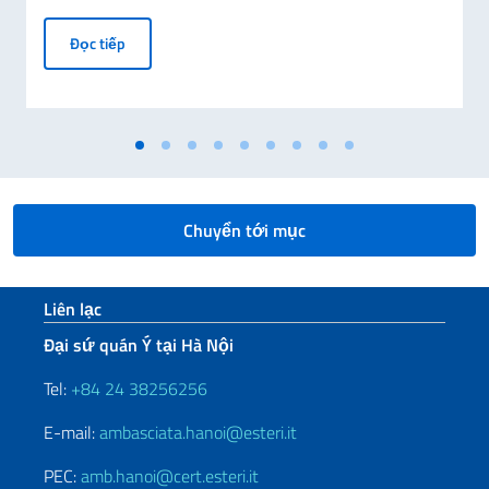
Thông điệp của Phó Thủ tướng kiêm Bộ trưởng Ngoại gi
Đọc tiếp
Chuyển tới mục
Sezione footer
Liên lạc
Đại sứ quán Ý tại Hà Nội
Tel:
+84 24 38256256
E-mail:
ambasciata.hanoi@esteri.it
PEC:
amb.hanoi@cert.esteri.it