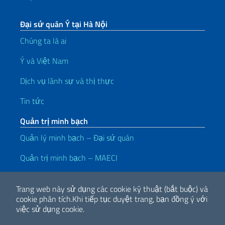
Đại sứ quán Ý tại Hà Nội
Chúng ta là ai
Ý và Việt Nam
Dịch vụ lãnh sự và thị thực
Tin tức
Quản trị minh bạch
Quản lý minh bạch – Đại sứ quán
Quản trị minh bạch – MAECI
Liên kết hữu ích
Trang web này sử dụng các cookie kỹ thuật (bắt buộc) và
Note legali
Privacy e cookie policy
Dichiarazione di accessibilità
cookie phân tích.
Khi tiếp tục duyệt trang, bạn đồng ý với
việc sử dụng cookie.