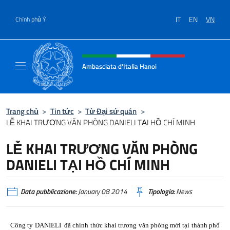
Chuyến đến nội dung
IT
EN
VN
Chính phủ Ý
Header, social and menu of site
Ambasciata d'Italia Hanoi
Sito ufficiale dell'Ambasciata d'Italia a Hano
Trang chủ
>
Tin tức
>
Từ Đại sứ quán
>
LỄ KHAI TRƯƠNG VĂN PHÒNG DANIELI TẠI HỒ CHÍ MINH
LỄ KHAI TRƯƠNG VĂN PHÒNG
DANIELI TẠI HỒ CHÍ MINH
Data pubblicazione:
January 08 2014
Tipologia:
News
Công ty DANIELI
đã chính thức khai trương văn phòng mới tại thành phố