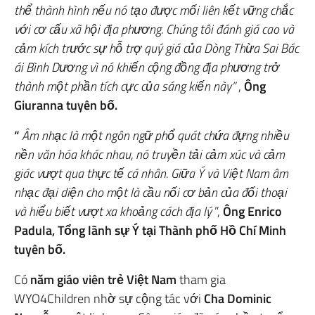
thể thành hình nếu nó tạo được mối liên kết vững chắc
với cơ cấu xã hội địa phương. Chúng tôi đánh giá cao và
cảm kích trước sự hỗ trợ quý giá của Dòng Thừa Sai Bác
ái Bình Dương vì nó khiến cộng đồng địa phương trở
thành một phần tích cực của sáng kiến này”
,
Ông
Giuranna tuyên bố.
“
Âm nhạc là một ngôn ngữ phổ quát chứa đựng nhiều
nền văn hóa khác nhau, nó truyền tải
cảm xúc và cảm
giác vượt qua thực tế cá nhân. Giữa Ý và Việt Nam âm
nhạc đại diện cho một
là cầu nối cơ bản của đối thoại
và hiểu biết vượt xa khoảng cách địa lý
”,
Ông Enrico
Padula, Tổng lãnh sự Ý tại Thành phố Hồ Chí Minh
tuyên bố.
Có
năm giáo viên trẻ Việt Nam
tham gia
WYO4Children nhờ sự cộng tác với
Cha Dominic