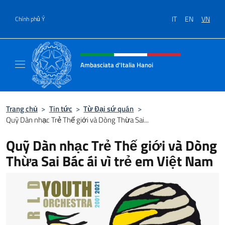
Chuyến đến nội dung
IT
EN
VN
Chính phủ Ý
Header, social and menu of site
Ambasciata d'Italia Hanoi
Sito ufficiale dell'Ambasciata d'Italia a Hano
Trang chủ
>
Tin tức
>
Từ Đại sứ quán
>
Quỹ Dàn nhạc Trẻ Thế giới và Dòng Thừa Sai...
Quỹ Dàn nhạc Trẻ Thế giới và Dòng
Thừa Sai Bác ái vì trẻ em Việt Nam