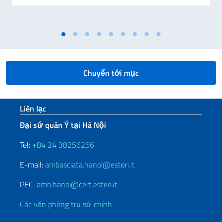
Chuyển tới mục
Sezione footer
Liên lạc
Đại sứ quán Ý tại Hà Nội
Tel:
+84 24 38256256
E-mail:
ambasciata.hanoi@esteri.it
PEC:
amb.hanoi@cert.esteri.it
Các văn phòng trụ sở chính