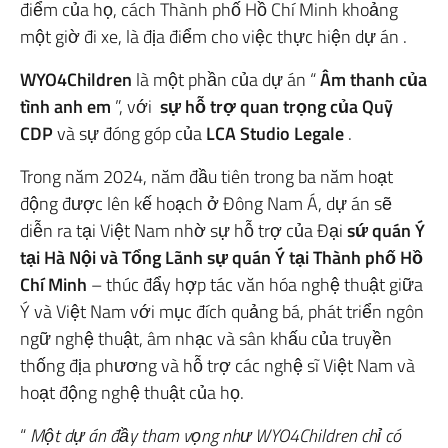
điểm của họ, cách Thành phố Hồ Chí Minh khoảng
một giờ đi xe, là địa điểm cho việc thực hiện dự án .
WYO4Children
là một phần của dự án “
Âm thanh của
tình anh em
”, với
sự hỗ trợ quan trọng của Quỹ
CDP
và sự đóng góp của
LCA Studio Legale
.
Trong năm 2024, năm đầu tiên trong ba năm hoạt
động được lên kế hoạch ở Đông Nam Á, dự án sẽ
diễn ra tại Việt Nam nhờ sự hỗ trợ của Đại
sứ quán Ý
tại Hà Nội và Tổng Lãnh sự quán Ý tại Thành phố Hồ
Chí Minh
– thúc đẩy hợp tác văn hóa nghệ thuật giữa
Ý và Việt Nam với mục đích quảng bá, phát triển ngôn
ngữ nghệ thuật, âm nhạc và sân khấu của truyền
thống địa phương và hỗ trợ các nghệ sĩ Việt Nam và
hoạt động nghệ thuật của họ.
“
Một dự án đầy tham vọng như WYO4Children chỉ có