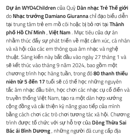
Dự án WYO4Children
của Quỹ
Dàn nhạc Trẻ Thế giới
do
Nhạc trưởng Damiano Giuranna
chỉ đạo biểu diễn
tại trung tâm trẻ em mồ côi hoặc bị bỏ rơi tại
Thành
phố Hồ Chí Minh
,
Việt Nam
. Mục tiêu của dự án
nhằm thúc đẩy sự phát triển về mặt cảm xúc, cá nhân
và xã hội của các em thông qua âm nhạc và nghệ
thuật. Sáng kiến này bắt đầu vào ngày 27 tháng 1 và
sẽ kết thúc vào tháng 9 năm 2024, bao gồm một
chương trình học hàng tuần, trong đó
80 thanh thiếu
niên từ 5 đến 17
tuổi sẽ có thể học những nguyên
tắc âm nhạc đầu tiên, học chơi các nhạc cụ cổ điển và
truyền thống Việt Nam, tạo ra một dàn hợp xướng
cộng đồng và cải thiện kỹ năng giao tiếp của mình
bằng cách chơi các trò chơi tương tác xã hội. Chương
trình được tổ chức với sự hỗ trợ của
Dòng Thừa Sai
Bác ái Bình Dương
, những người đã cung cấp địa