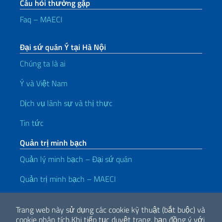
Câu hỏi thường gặp
Faq – MAECI
Đại sứ quán Ý tại Hà Nội
Chúng ta là ai
Ý và Việt Nam
Dịch vụ lãnh sự và thị thực
Tin tức
Quản trị minh bạch
Quản lý minh bạch – Đại sứ quán
Quản trị minh bạch – MAECI
Liên kết hữu ích
Trang web này sử dụng các cookie kỹ thuật (bắt buộc) và
Note legali
Privacy e cookie policy
Dichiarazione di accessibilità
cookie phân tích.
Khi tiếp tục duyệt trang, bạn đồng ý với