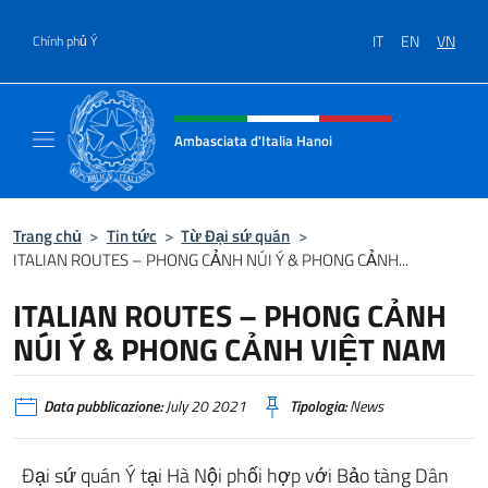
Chuyến đến nội dung
IT
EN
VN
Chính phủ Ý
Header, social and menu of site
Ambasciata d'Italia Hanoi
Sito ufficiale dell'Ambasciata d'Italia a Hano
Trang chủ
>
Tin tức
>
Từ Đại sứ quán
>
ITALIAN ROUTES – PHONG CẢNH NÚI Ý & PHONG CẢNH...
ITALIAN ROUTES – PHONG CẢNH
NÚI Ý & PHONG CẢNH VIỆT NAM
Data pubblicazione:
July 20 2021
Tipologia:
News
Đại sứ quán Ý tại Hà Nội phối hợp với Bảo tàng Dân