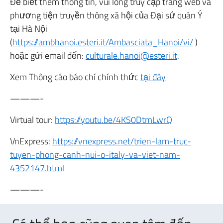
Để biết thêm thông tin, vui lòng truy cập trang web và
phương tiện truyền thông xã hội của Đại sứ quán Ý
tại Hà Nội
(
https://ambhanoi.esteri.it/Ambasciata_Hanoi/vi/
)
hoặc gửi email đến:
culturale.hanoi@esteri.it
.
Xem Thông cáo báo chí chính thức
tại đây
———-
Virtual tour:
https://youtu.be/4KS0DtmLwrQ
VnExpress:
https://vnexpress.net/trien-lam-truc-
tuyen-phong-canh-nui-o-italy-va-viet-nam-
4352147.html
———-