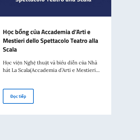
Học bổng của Accademia d’Arti e
Tại 
Mestieri dello Spettacolo Teatro alla
Phụ 
Scala
Trình
ANSA
Học viện Nghệ thuật và biểu diễn của Nhà
21/6
hát La Scala(Accademia d’Arti e Mestieri...
Nhân 
Cộng h
Học bổng của Accademia d’Arti e Mestieri dello Spettacolo Tea
Đọc tiếp
Fare Cinema” (Casa Italia, Thứ hai ngày 13 tháng 7 năm 2026, 6:30 chiều, H
Đọc
lle và 25 năm Ngày Quốc gia tưởng niệm sự hy sinh của người lao động It