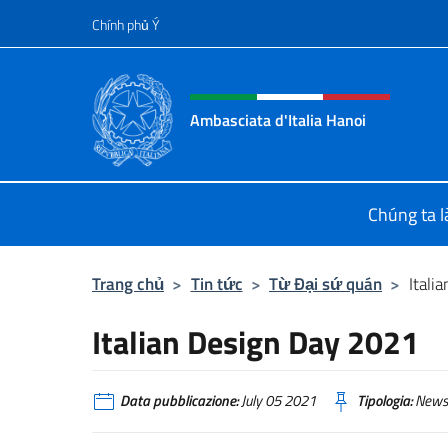
Chuyến đến nội dung
Chính phủ Ý
Header, social and menu o
Ambasciata d'Italia Hanoi
Sito ufficiale dell'Ambasciata d'Ital
Chúng ta là
Trang chủ
>
Tin tức
>
Từ Đại sứ quán
>
Itali
Italian Design Day 2021
Data pubblicazione:
July 05 2021
Tipologia:
News