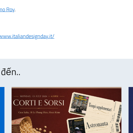
mo Roy
.
/www.italiandesignday.it/
đến..