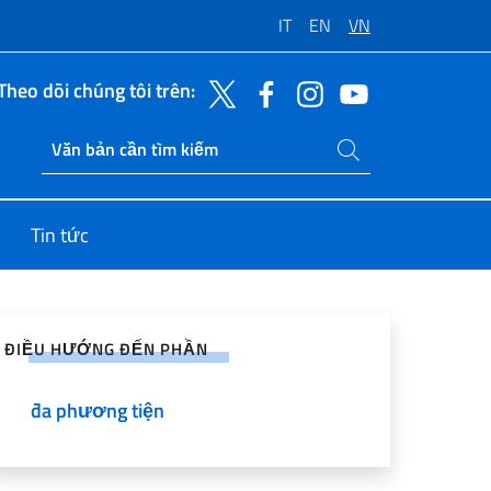
IT
EN
VN
Theo dõi chúng tôi trên:
Tìm kiếm trang web
Ricerca sito live
Tin tức
sẻ lên Mạng Xã hội
ĐIỀU HƯỚNG ĐẾN PHẦN
đa phương tiện