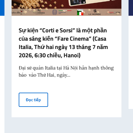
Sự kiện “Corti e Sorsi” là một phần
của sáng kiến “Fare Cinema” (Casa
Italia, Thứ hai ngày 13 tháng 7 năm
2026, 6:30 chiều, Hanoi)
Đại sứ quán Italia tại Hà Nội hân hạnh thông
báo vào Thứ Hai, ngày...
Sự kiện “Corti e Sorsi” là một phần của sáng kiến “
Đọc tiếp
ởng Ngoại giao Antonio Tajani nhân dịp kỷ niệm 70 năm thảm kịch Marcine