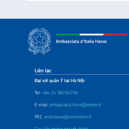
Ambasciata d'Italia Hanoi
Sezione footer
Liên lạc
Đại sứ quán Ý tại Hà Nội
Tel:
+84 24 38256256
E-mail:
ambasciata.hanoi@esteri.it
PEC:
amb.hanoi@cert.esteri.it
Các văn phòng trụ sở chính