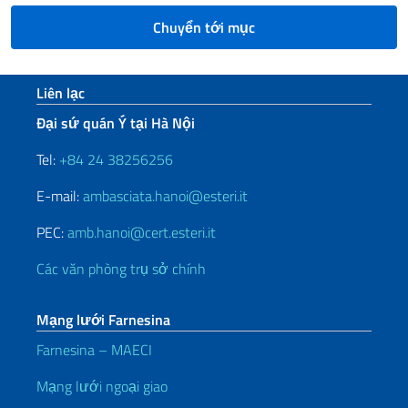
Chuyển tới mục
Sezione footer
Liên lạc
Đại sứ quán Ý tại Hà Nội
Tel:
+84 24 38256256
E-mail:
ambasciata.hanoi@esteri.it
PEC:
amb.hanoi@cert.esteri.it
Các văn phòng trụ sở chính
Mạng lưới Farnesina
Farnesina – MAECI
Mạng lưới ngoại giao