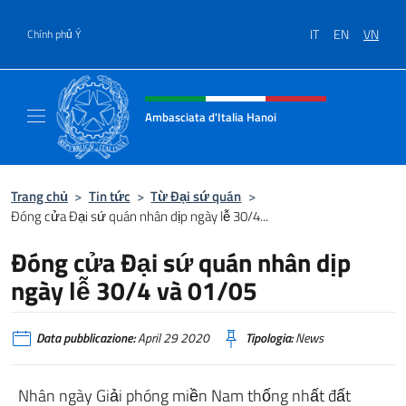
Chuyến đến nội dung
IT
EN
VN
Chính phủ Ý
Header, social and menu of site
Ambasciata d'Italia Hanoi
Sito ufficiale dell'Ambasciata d'Italia a Hano
Trang chủ
>
Tin tức
>
Từ Đại sứ quán
>
Đóng cửa Đại sứ quán nhân dịp ngày lễ 30/4...
Đóng cửa Đại sứ quán nhân dịp
ngày lễ 30/4 và 01/05
Data pubblicazione:
April 29 2020
Tipologia:
News
Nhân ngày Giải phóng miền Nam thống nhất đất