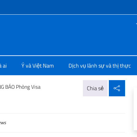
f site
ia a Hanoi
 ai
Ý và Việt Nam
Dịch vụ lãnh sự và thị thực
Chia 
G BÁO Phòng Visa
Chia sẻ
ews