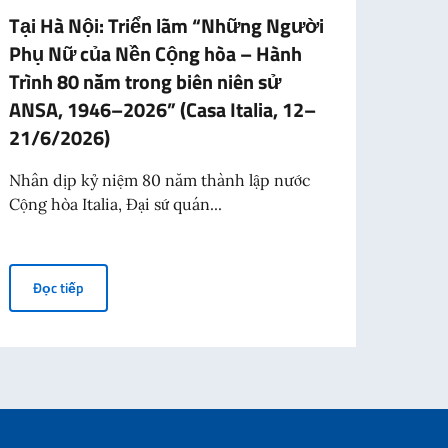
Tại Hà Nội: Triển lãm “Những Người
Học 
Phụ Nữ của Nền Cộng hòa – Hành
năm 
Trình 80 năm trong biên niên sử
cuối
ANSA, 1946–2026” (Casa Italia, 12–
Bảng 
21/6/2026)
viên 
Nhân dịp kỷ niệm 80 năm thành lập nước
Cộng hòa Italia, Đại sứ quán...
acolo Teatro alla Scala
Đọc
 chiều, Hanoi)
Tại Hà Nội: Triển lãm “Những Người Phụ Nữ của Nền Cộng h
Đọc tiếp