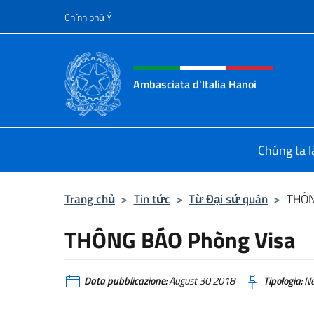
Chuyến đến nội dung
Chính phủ Ý
Header, social and menu o
Ambasciata d'Italia Hanoi
Sito ufficiale dell'Ambasciata d'Ital
Chúng ta là
Trang chủ
>
Tin tức
>
Từ Đại sứ quán
>
THÔN
THÔNG BÁO Phòng Visa
Data pubblicazione:
August 30 2018
Tipologia:
N