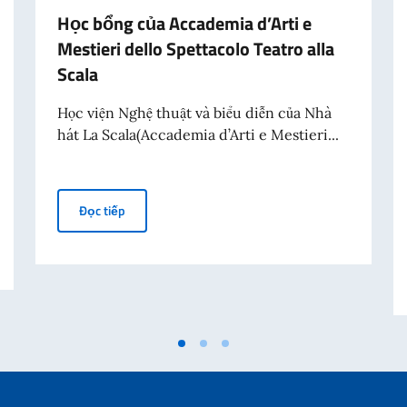
Học bổng của Accademia d’Arti e
Mestieri dello Spettacolo Teatro alla
Scala
Học viện Nghệ thuật và biểu diễn của Nhà
hát La Scala(Accademia d’Arti e Mestieri...
Học bổng của Accademia d’Arti e Mestieri dello Spett
Đọc tiếp
ng kiến “Fare Cinema” (Casa Italia, Thứ hai ngày 13 tháng 7 năm 2026, 6:30