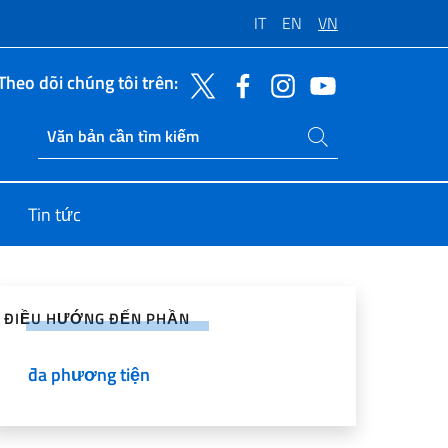
IT
EN
VN
Theo dõi chúng tôi trên:
Tìm kiếm trang web
Ricerca sito live
Tin tức
sẻ lên Mạng Xã hội
ĐIỀU HƯỚNG ĐẾN PHẦN
đa phương tiện