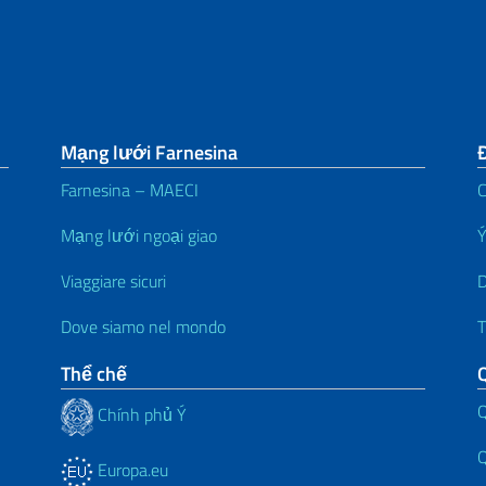
Mạng lưới Farnesina
Đ
Farnesina – MAECI
C
Mạng lưới ngoại giao
Ý
Viaggiare sicuri
D
Dove siamo nel mondo
T
Thể chế
Q
Chính phủ Ý
Q
Europa.eu