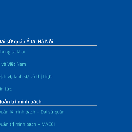
ại sứ quán Ý tại Hà Nội
húng ta là ai
 và Việt Nam
ịch vụ lãnh sự và thị thực
in tức
Quản trị minh bạch
uản lý minh bạch – Đại sứ quán
uản trị minh bạch – MAECI