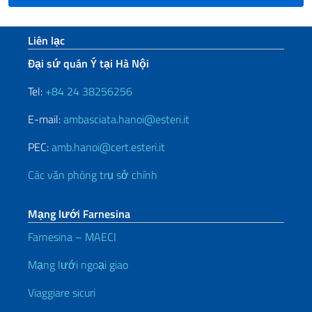
Sezione footer
Liên lạc
Đại sứ quán Ý tại Hà Nội
Tel:
+84 24 38256256
E-mail:
ambasciata.hanoi@esteri.it
PEC:
amb.hanoi@cert.esteri.it
Các văn phòng trụ sở chính
Mạng lưới Farnesina
Farnesina – MAECI
Mạng lưới ngoại giao
Viaggiare sicuri