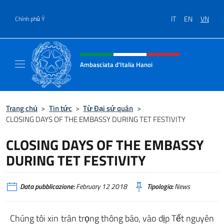
Chuyến đến nội dung
IT
EN
VN
Chính phủ Ý
Header, social and menu of site
Ambasciata d'Italia Hanoi
Sito ufficiale dell'Ambasciata d'Italia a Hano
Trang chủ
>
Tin tức
>
Từ Đại sứ quán
>
CLOSING DAYS OF THE EMBASSY DURING TET FESTIVITY
CLOSING DAYS OF THE EMBASSY
DURING TET FESTIVITY
Data pubblicazione:
February 12 2018
Tipologia:
News
Chúng tôi xin trân trọng thông báo, vào dịp Tết nguyên