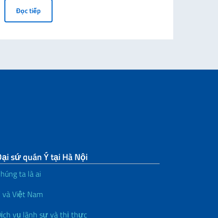
Tại Hà Nội: Triển lãm “Những Người Phụ Nữ của Nền Cộng h
Đọc tiếp
ại sứ quán Ý tại Hà Nội
húng ta là ai
 và Việt Nam
ịch vụ lãnh sự và thị thực