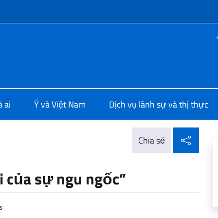
f site
ia a Hanoi
 ai
Ý và Việt Nam
Dịch vụ lãnh sự và thị thực
Chia 
Chia sẻ
i của sự ngu ngốc”
s