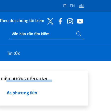
IT
EN
VN
Theo dõi chúng tôi trên:
Tìm kiếm trang web
Ricerca sito live
Tin tức
sẻ lên Mạng Xã hội
ĐIỀU HƯỚNG ĐẾN PHẦN
đa phương tiện