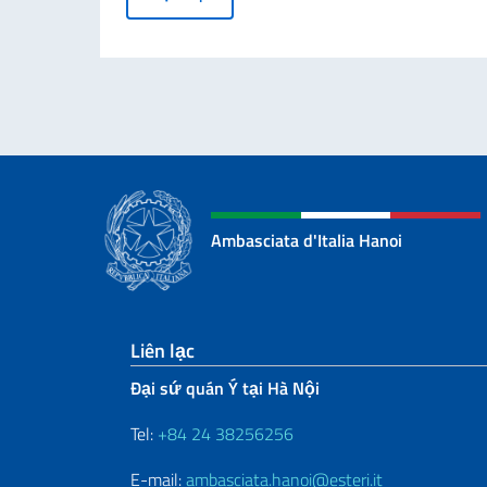
Ambasciata d'Italia Hanoi
Sezione footer
Liên lạc
Đại sứ quán Ý tại Hà Nội
Tel:
+84 24 38256256
E-mail:
ambasciata.hanoi@esteri.it