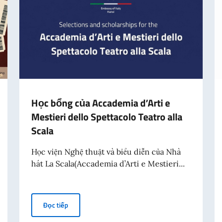
Học bổng của Accademia d’Arti e
Mestieri dello Spettacolo Teatro alla
Scala
Học viện Nghệ thuật và biểu diễn của Nhà
hát La Scala(Accademia d’Arti e Mestieri...
Học bổng của Accademia d’Arti e Mestieri dello Spett
Đọc tiếp
ng kiến “Fare Cinema” (Casa Italia, Thứ hai ngày 13 tháng 7 năm 2026, 6:30