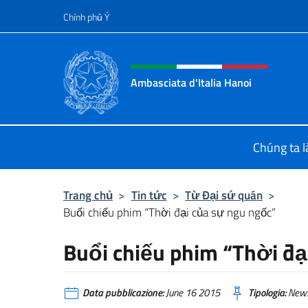
Chuyến đến nội dung
Chính phủ Ý
Header, social and menu o
Ambasciata d'Italia Hanoi
Sito ufficiale dell'Ambasciata d'Ital
Chúng ta là
Trang chủ
>
Tin tức
>
Từ Đại sứ quán
>
Buổi chiếu phim “Thời đại của sự ngu ngốc”
Buổi chiếu phim “Thời đạ
Data pubblicazione:
June 16 2015
Tipologia:
New