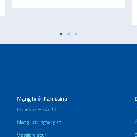
Mạng lưới Farnesina
Đ
Farnesina – MAECI
C
Mạng lưới ngoại giao
Ý
Viaggiare sicuri
D