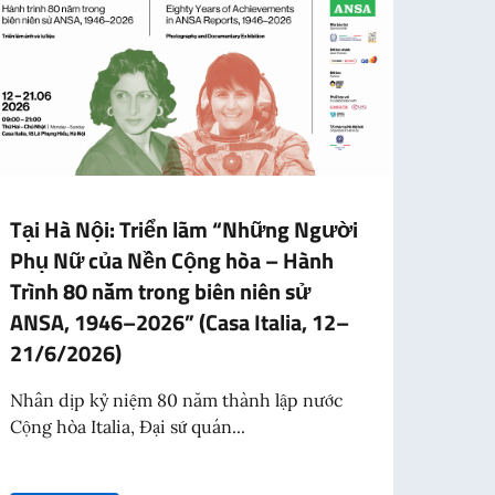
Tại Hà Nội: Triển lãm “Những Người
Học 
Phụ Nữ của Nền Cộng hòa – Hành
năm 
Trình 80 năm trong biên niên sử
cuối
ANSA, 1946–2026” (Casa Italia, 12–
Bảng 
21/6/2026)
viên 
Nhân dịp kỷ niệm 80 năm thành lập nước
Cộng hòa Italia, Đại sứ quán...
acolo Teatro alla Scala
Đọc
 chiều, Hanoi)