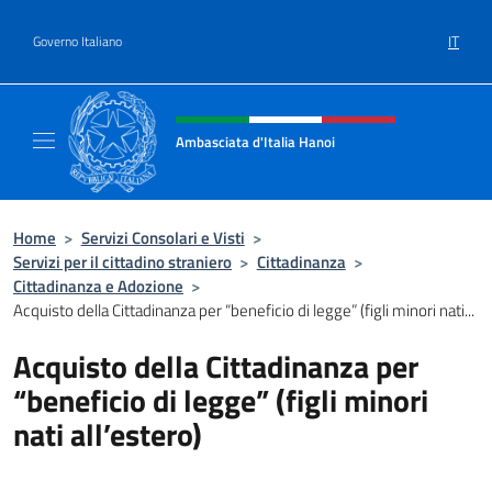
Salta al contenuto
IT
Governo Italiano
Intestazione sito, social e menù
Ambasciata d'Italia Hanoi
Sito ufficiale dell'Ambasciata d'Italia a Hano
Home
>
Servizi Consolari e Visti
>
Servizi per il cittadino straniero
>
Cittadinanza
>
Cittadinanza e Adozione
>
Acquisto della Cittadinanza per “beneficio di legge” (figli minori nati...
Acquisto della Cittadinanza per
“beneficio di legge” (figli minori
nati all’estero)