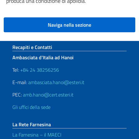
produca una condizione di apolidia.
Naviga nella sezione
Sezione footer
Recapiti e Contatti
Ambasciata d’Italia ad Hanoi
Tel:
+84 24 38256256
E-mail:
ambasciata.hanoi@esteri.it
PEC:
amb.hanoi@cert.esteri.it
Gli uffici della sede
La Rete Farnesina
La Farnesina – il MAECI