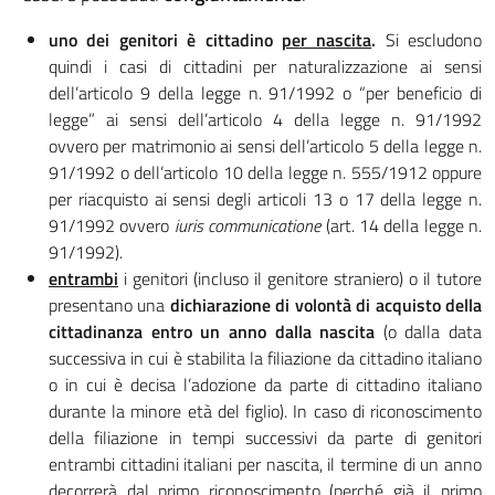
uno dei genitori è
cittadino
per nascita
.
Si escludono
quindi i casi di cittadini per naturalizzazione ai sensi
dell’articolo 9 della legge n. 91/1992 o “per beneficio di
legge” ai sensi dell’articolo 4 della legge n. 91/1992
ovvero per matrimonio ai sensi dell’articolo 5 della legge n.
91/1992 o dell’articolo 10 della legge n. 555/1912 oppure
per riacquisto ai sensi degli articoli 13 o 17 della legge n.
91/1992 ovvero
iuris communicatione
(art. 14 della legge n.
91/1992).
entrambi
i genitori (incluso il genitore straniero) o il tutore
presentano una
dichiarazione di volontà di acquisto della
cittadinanza entro un anno dalla nascita
(o dalla data
successiva in cui è stabilita la filiazione da cittadino italiano
o in cui è decisa l’adozione da parte di cittadino italiano
durante la minore età del figlio). In caso di riconoscimento
della filiazione in tempi successivi da parte di genitori
entrambi cittadini italiani per nascita, il termine di un anno
decorrerà dal primo riconoscimento (perché già il primo