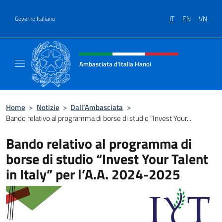
Salta al contenuto
IT
EN
VN
Governo Italiano
Intestazione sito, social e menù
Ambasciata d'Italia Hanoi
Sito ufficiale dell'Ambasciata d'Italia a Hano
Home
>
Notizie
>
Dall’Ambasciata
>
Bando relativo al programma di borse di studio “Invest Your...
Bando relativo al programma di
borse di studio “Invest Your Talent
in Italy” per l’A.A. 2024-2025