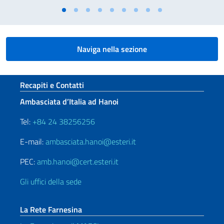
Naviga nella sezione
Sezione footer
Recapiti e Contatti
Ambasciata d’Italia ad Hanoi
Tel:
+84 24 38256256
E-mail:
ambasciata.hanoi@esteri.it
PEC:
amb.hanoi@cert.esteri.it
Gli uffici della sede
La Rete Farnesina