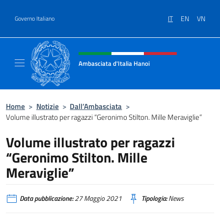
Salta al contenuto
IT
EN
VN
Governo Italiano
Intestazione sito, social e menù
Ambasciata d'Italia Hanoi
Sito ufficiale dell'Ambasciata d'Italia a Hano
Home
>
Notizie
>
Dall’Ambasciata
>
Volume illustrato per ragazzi “Geronimo Stilton. Mille Meraviglie”
Volume illustrato per ragazzi
“Geronimo Stilton. Mille
Meraviglie”
Data pubblicazione:
27 Maggio 2021
Tipologia:
News