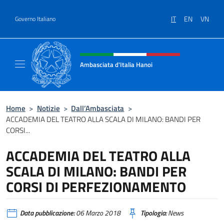
Salta al contenuto
IT
EN
VN
Governo Italiano
Intestazione sito, social e menù
Ambasciata d'Italia Hanoi
Sito ufficiale dell'Ambasciata d'Italia a Hano
Home
>
Notizie
>
Dall’Ambasciata
>
ACCADEMIA DEL TEATRO ALLA SCALA DI MILANO: BANDI PER
CORSI...
ACCADEMIA DEL TEATRO ALLA
SCALA DI MILANO: BANDI PER
CORSI DI PERFEZIONAMENTO
Data pubblicazione:
06 Marzo 2018
Tipologia:
News