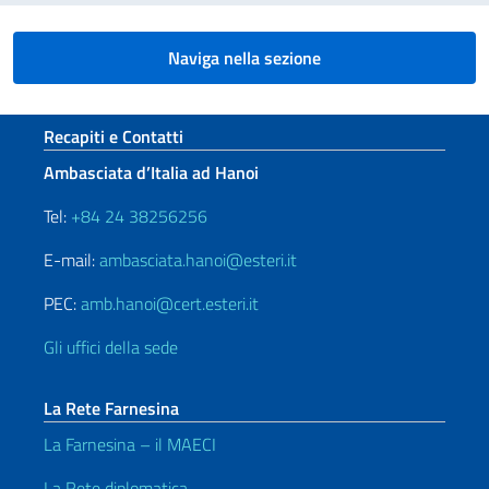
Naviga nella sezione
Sezione footer
Recapiti e Contatti
Ambasciata d’Italia ad Hanoi
Tel:
+84 24 38256256
E-mail:
ambasciata.hanoi@esteri.it
PEC:
amb.hanoi@cert.esteri.it
Gli uffici della sede
La Rete Farnesina
La Farnesina – il MAECI
La Rete diplomatica