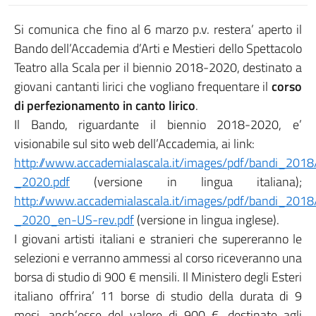
Si comunica che fino al 6 marzo p.v. restera’ aperto il
Bando dell’Accademia d’Arti e Mestieri dello Spettacolo
Teatro alla Scala per il biennio 2018-2020, destinato a
giovani cantanti lirici che vogliano frequentare il
corso
di perfezionamento in canto lirico
.
Il Bando, riguardante il biennio 2018-2020, e’
visionabile sul sito web dell’Accademia, ai link:
http://www.accademialascala.it/images/pdf/bandi_20
_2020.pdf
(versione in lingua italiana);
http://www.accademialascala.it/images/pdf/bandi_20
_2020_en-US-rev.pdf
(versione in lingua inglese).
I giovani artisti italiani e stranieri che supereranno le
selezioni e verranno ammessi al corso riceveranno una
borsa di studio di 900 € mensili. Il Ministero degli Esteri
italiano offrira’ 11 borse di studio della durata di 9
mesi, anch’esse del valore di 900 €, destinate agli