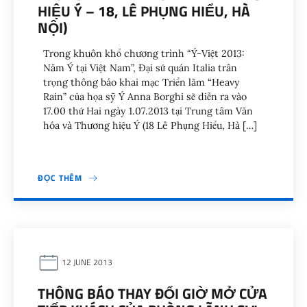
HIỆU Ý – 18, LÊ PHỤNG HIỂU, HÀ
NỘI)
Trong khuôn khổ chương trình “Ý-Việt 2013:
Năm Ý tại Việt Nam”, Đại sứ quán Italia trân
trọng thông báo khai mạc Triển lãm “Heavy
Rain” của họa sỹ Ý Anna Borghi sẽ diễn ra vào
17.00 thứ Hai ngày 1.07.2013 tại Trung tâm Văn
hóa và Thương hiệu Ý (18 Lê Phụng Hiểu, Hà […]
ĐỌC THÊM
12 JUNE 2013
THÔNG BÁO THAY ĐỔI GIỜ MỞ CỬA