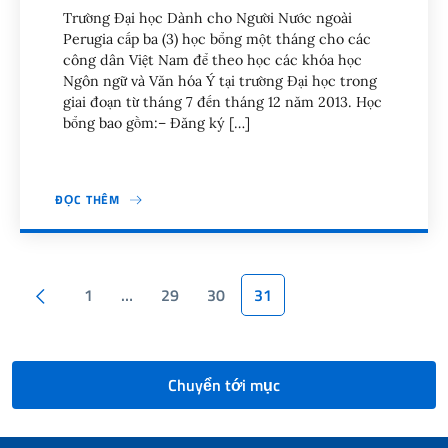
Trường Đại học Dành cho Người Nước ngoài
Perugia cấp ba (3) học bổng một tháng cho các
công dân Việt Nam để theo học các khóa học
Ngôn ngữ và Văn hóa Ý tại trường Đại học trong
giai đoạn từ tháng 7 đến tháng 12 năm 2013. Học
bổng bao gồm:– Đăng ký […]
ĐỌC THÊM
Pagination
Trang trước
1
…
29
30
31
Chuyển tới mục