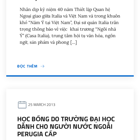
Nhân dịp kỷ niệm 40 năm Thiết lập Quan hệ
Ngoại giao giữa Italia và Việt Nam và trong khuôn
khổ “Năm Ý tại Việt Nam”, Đại sứ quán Italia trân
trọng thông báo về việc khai trương “Ngôi nhà
Ý” (Casa Italia), trung tâm hội tụ văn hóa, ngôn
ngữ, sản phẩm và phong […]
ĐỌC THÊM
25 MARCH 2013
HỌC BỔNG DO TRƯỜNG ĐẠI HỌC
DÀNH CHO NGƯỜI NƯỚC NGOÀI
PERUGIA CẤP