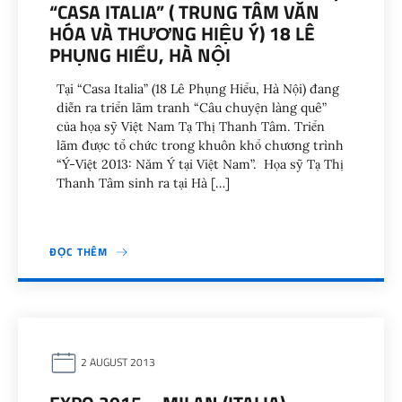
“CASA ITALIA” ( TRUNG TÂM VĂN
HÓA VÀ THƯƠNG HIỆU Ý) 18 LÊ
PHỤNG HIỂU, HÀ NỘI
Tại “Casa Italia” (18 Lê Phụng Hiểu, Hà Nội) đang
diễn ra triển lãm tranh “Câu chuyện làng quê”
của họa sỹ Việt Nam Tạ Thị Thanh Tâm. Triển
lãm được tổ chức trong khuôn khổ chương trình
“Ý-Việt 2013: Năm Ý tại Việt Nam”. Họa sỹ Tạ Thị
Thanh Tâm sinh ra tại Hà […]
ĐỌC THÊM
2 AUGUST 2013