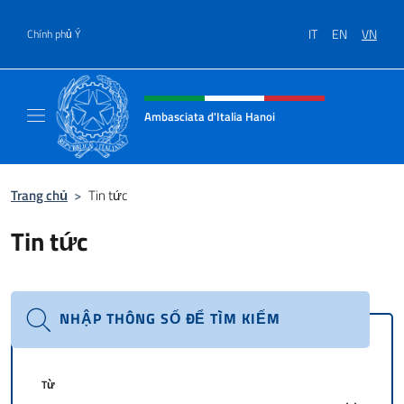
Chuyến đến nội dung
IT
EN
VN
Chính phủ Ý
Header, social and menu of site
Ambasciata d'Italia Hanoi
Sito ufficiale dell'Ambasciata d'Italia a Hano
Trang chủ
>
Tin tức
Tin tức
NHẬP THÔNG SỐ ĐỂ TÌM KIẾM
Từ