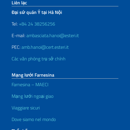
Sezione footer
Liên lạc
Đại sứ quán Ý tại Hà Nội
Tel:
+84 24 38256256
E-mail:
ambasciata.hanoi@esteri.it
PEC:
amb.hanoi@cert.esteri.it
Các văn phòng trụ sở chính
Mạng lưới Farnesina
Farnesina – MAECI
Mạng lưới ngoại giao
Viaggiare sicuri
Dove siamo nel mondo