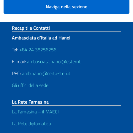
Naviga nella sezione
Sezione footer
Recapiti e Contatti
Ambasciata d’Italia ad Hanoi
Tel:
+84 24 38256256
E-mail:
ambasciata.hanoi@esteri.it
PEC:
amb.hanoi@cert.esteri.it
Gli uffici della sede
La Rete Farnesina
La Farnesina – il MAECI
La Rete diplomatica