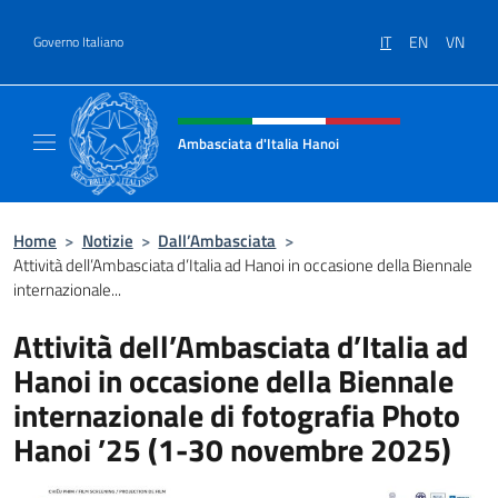
Salta al contenuto
IT
EN
VN
Governo Italiano
Intestazione sito, social e menù
Ambasciata d'Italia Hanoi
Sito ufficiale dell'Ambasciata d'Italia a Hano
Home
>
Notizie
>
Dall’Ambasciata
>
Attività dell’Ambasciata d’Italia ad Hanoi in occasione della Biennale
internazionale...
Attività dell’Ambasciata d’Italia ad
Hanoi in occasione della Biennale
internazionale di fotografia Photo
Hanoi ’25 (1-30 novembre 2025)