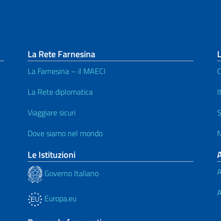
La Rete Farnesina
L
La Farnesina – il MAECI
C
La Rete diplomatica
I
Viaggiare sicuri
S
Dove siamo nel mondo
N
Le Istituzioni
A
Governo Italiano
A
Europa.eu