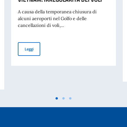
A causa della temporanea chiusura di
alcuni aeroporti nel Golfo e delle
cancellazioni di voli,...
VIETNAM: IRREGOLARITÀ DEI VOLI
Leggi
troduce il Sistema di Informazioni Pre-Arrivo (PAI) per i cittadini stranieri