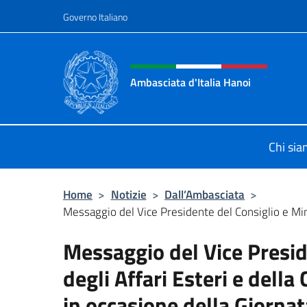
Salta al contenuto
Governo Italiano
Intestazione sito, social 
Ambasciata d'Italia Hanoi
Sito ufficiale dell'Ambasciata d'Ital
Chi si
Home
>
Notizie
>
Dall’Ambasciata
>
Messaggio del Vice Presidente del Consiglio e Minis
Messaggio del Vice Presid
degli Affari Esteri e dell
in occasione della Giornata