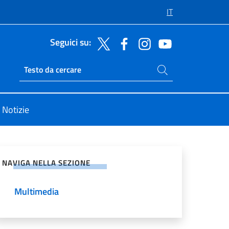
IT
Seguici su:
Cerca nel sito
Ricerca sito live
Notizie
vidi sui Social Network
NAVIGA NELLA SEZIONE
Multimedia