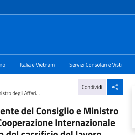
e menù
ia a Hanoi
amo
Italia e Vietnam
Servizi Consolari e Visti
Condi
Condividi
tro degli Affari...
ente del Consiglio e Ministro
a Cooperazione Internazionale
 del sacrificio del lavoro