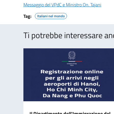
Messaggio del VPdC e Ministro On. Tajani
Tag:
Italiani nel mondo
Ti potrebbe interessare an
Il Dipartimento dell'Immigrazione del