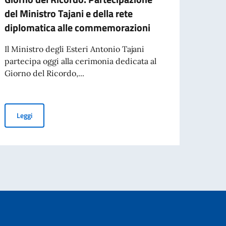
del Ministro Tajani e della rete
marzo
diplomatica alle commemorazioni
temp
Il Ministro degli Esteri Antonio Tajani
COMU
partecipa oggi alla cerimonia dedicata al
Confe
Giorno del Ricordo,...
degli
Con de
Giorno del Ricordo. Partecipazione del Ministro Tajani e della r
Leggi
Leg