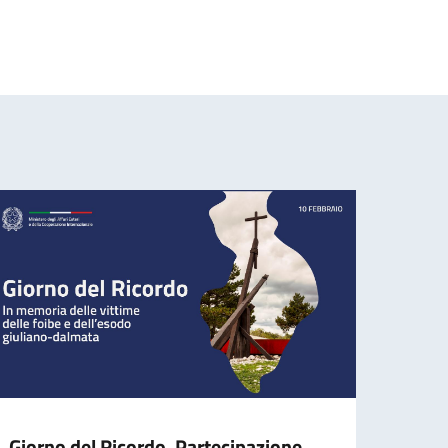
Giorno del Ricordo. Partecipazione
Refe