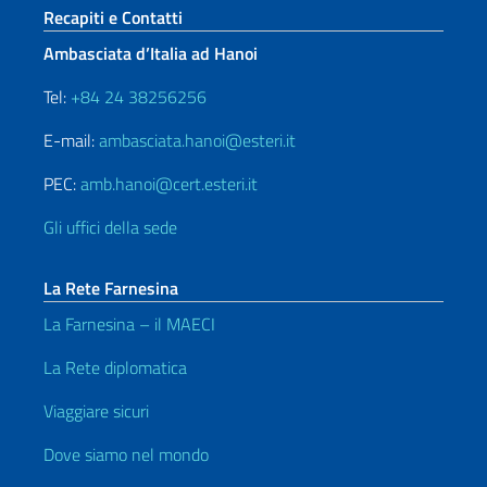
Sezione footer
Recapiti e Contatti
Ambasciata d’Italia ad Hanoi
Tel:
+84 24 38256256
E-mail:
ambasciata.hanoi@esteri.it
PEC:
amb.hanoi@cert.esteri.it
Gli uffici della sede
La Rete Farnesina
La Farnesina – il MAECI
La Rete diplomatica
Viaggiare sicuri
Dove siamo nel mondo