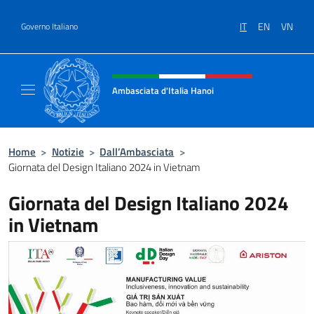
Salta al contenuto
IT
EN
VN
Governo Italiano
Intestazione sito, social e menù
Ambasciata d'Italia Hanoi
Sito ufficiale dell'Ambasciata d'Italia a Hano
Home
>
Notizie
>
Dall’Ambasciata
>
Giornata del Design Italiano 2024 in Vietnam
Giornata del Design Italiano 2024
in Vietnam