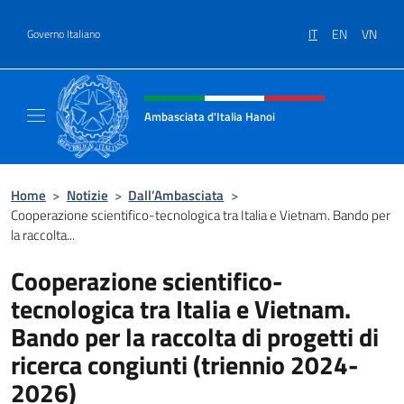
Salta al contenuto
IT
EN
VN
Governo Italiano
Intestazione sito, social e menù
Ambasciata d'Italia Hanoi
Sito ufficiale dell'Ambasciata d'Italia a Hano
Home
>
Notizie
>
Dall’Ambasciata
>
Cooperazione scientifico-tecnologica tra Italia e Vietnam. Bando per
la raccolta...
Cooperazione scientifico-
tecnologica tra Italia e Vietnam.
Bando per la raccolta di progetti di
ricerca congiunti (triennio 2024-
2026)