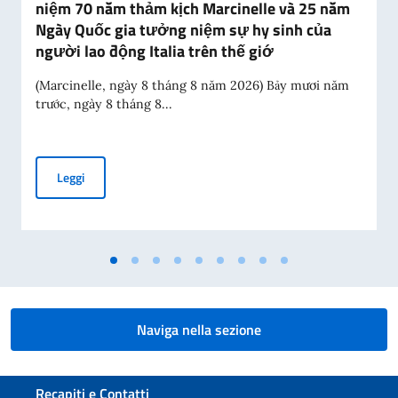
niệm 70 năm thảm kịch Marcinelle và 25 năm
Ngày Quốc gia tưởng niệm sự hy sinh của
người lao động Italia trên thế giớ
(Marcinelle, ngày 8 tháng 8 năm 2026) Bảy mươi năm
trước, ngày 8 tháng 8...
Thông điệp của Phó Thủ tướng kiêm Bộ trưởng Ngoại giao A
Leggi
Naviga nella sezione
Sezione footer
Recapiti e Contatti