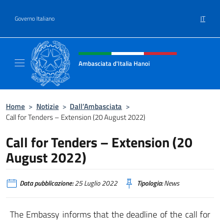
Salta al contenuto
IT
Governo Italiano
Intestazione sito, social e menù
Ambasciata d'Italia Hanoi
Sito ufficiale dell'Ambasciata d'Italia a Hano
Home
>
Notizie
>
Dall’Ambasciata
>
Call for Tenders – Extension (20 August 2022)
Call for Tenders – Extension (20
August 2022)
Data pubblicazione:
25 Luglio 2022
Tipologia:
News
The Embassy informs that the deadline of the call for