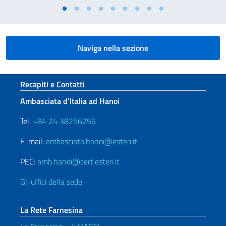
Naviga nella sezione
Sezione footer
Recapiti e Contatti
Ambasciata d’Italia ad Hanoi
Tel:
+84 24 38256256
E-mail:
ambasciata.hanoi@esteri.it
PEC:
amb.hanoi@cert.esteri.it
Gli uffici della sede
La Rete Farnesina