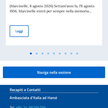
(Marcinelle, 8 agosto 2026) Settant’anni fa, l’8 agosto
1956, Marcinelle entrò per sempre nella memoria...
Messaggio del Vice Presidente del Consiglio e Ministro Tajan
Leggi
Naviga nella sezione
Sezione footer
Recapiti e Contatti
Ambasciata d’Italia ad Hanoi
Tel:
+84 24 38256256