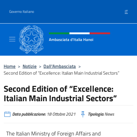
Salta al contenuto
IT
Governo Italiano
Intestazione sito, social e menù
Ambasciata d'Italia Hanoi
Sito ufficiale dell'Ambasciata d'Italia a Hano
Home
>
Notizie
>
Dall’Ambasciata
>
Second Edition of “Excellence: Italian Main Industrial Sectors”
Second Edition of “Excellence:
Italian Main Industrial Sectors”
Data pubblicazione:
18 Ottobre 2021
Tipologia:
News
The Italian Ministry of Foreign Affairs and