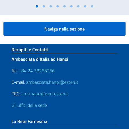
Naviga nella sezione
Sezione footer
Recapiti e Contatti
Ambasciata d’Italia ad Hanoi
Tel:
+84 24 38256256
E-mail:
ambasciata.hanoi@esteri.it
PEC:
amb.hanoi@cert.esteri.it
Gli uffici della sede
La Rete Farnesina