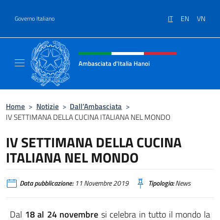
Salta al contenuto
IT
EN
VN
Governo Italiano
Intestazione sito, social e menù
Ambasciata d'Italia Hanoi
Sito ufficiale dell'Ambasciata d'Italia a Hano
Home
>
Notizie
>
Dall’Ambasciata
>
IV SETTIMANA DELLA CUCINA ITALIANA NEL MONDO
IV SETTIMANA DELLA CUCINA
ITALIANA NEL MONDO
Data pubblicazione:
11 Novembre 2019
Tipologia:
News
Dal
18 al 24 novembre
si celebra in tutto il mondo la