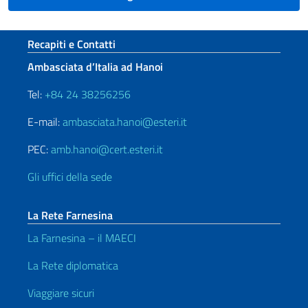
Sezione footer
Recapiti e Contatti
Ambasciata d’Italia ad Hanoi
Tel:
+84 24 38256256
E-mail:
ambasciata.hanoi@esteri.it
PEC:
amb.hanoi@cert.esteri.it
Gli uffici della sede
La Rete Farnesina
La Farnesina – il MAECI
La Rete diplomatica
Viaggiare sicuri