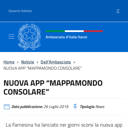
Salta al contenuto
IT
Governo Italiano
Intestazione sito, social e menù
Ambasciata d'Italia Hanoi
Sito ufficiale dell'Ambasciata d'Italia a Hano
Home
>
Notizie
>
Dall’Ambasciata
>
NUOVA APP “MAPPAMONDO CONSOLARE”
NUOVA APP “MAPPAMONDO
CONSOLARE”
Data pubblicazione:
26 Luglio 2019
Tipologia:
News
La Farnesina ha lanciato nei giorni scorsi la nuova app