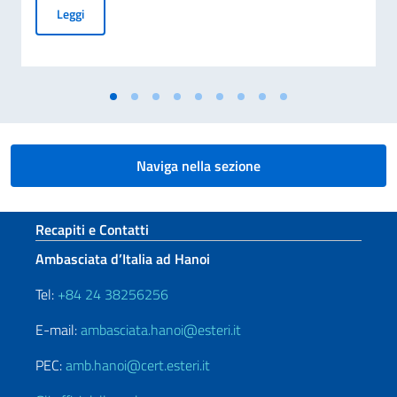
Thông điệp của Phó Thủ tướng kiêm Bộ trưởng Ngoại giao A
Leggi
Naviga nella sezione
Sezione footer
Recapiti e Contatti
Ambasciata d’Italia ad Hanoi
Tel:
+84 24 38256256
E-mail:
ambasciata.hanoi@esteri.it
PEC:
amb.hanoi@cert.esteri.it