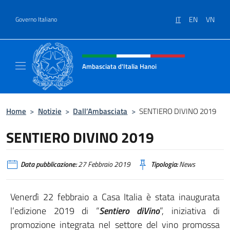
Salta al contenuto
IT
EN
VN
Governo Italiano
Intestazione sito, social e menù
Ambasciata d'Italia Hanoi
Sito ufficiale dell'Ambasciata d'Italia a Hano
Home
>
Notizie
>
Dall’Ambasciata
>
SENTIERO DIVINO 2019
SENTIERO DIVINO 2019
Data pubblicazione:
27 Febbraio 2019
Tipologia:
News
Venerdì 22 febbraio a Casa Italia è stata inaugurata
l’edizione 2019 di “
Sentiero diVino
”, iniziativa di
promozione integrata nel settore del vino promossa