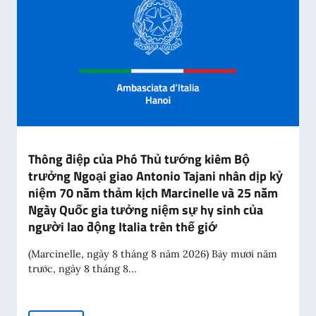
Thông điệp của Phó Thủ tướng kiêm Bộ
trưởng Ngoại giao Antonio Tajani nhân dịp kỷ
niệm 70 năm thảm kịch Marcinelle và 25 năm
Ngày Quốc gia tưởng niệm sự hy sinh của
người lao động Italia trên thế giớ
(Marcinelle, ngày 8 tháng 8 năm 2026) Bảy mươi năm
trước, ngày 8 tháng 8...