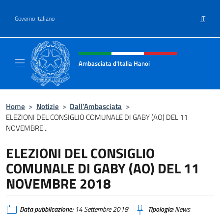
Salta al contenuto
IT
Governo Italiano
Intestazione sito, social e menù
Ambasciata d'Italia Hanoi
Sito ufficiale dell'Ambasciata d'Italia a Hano
Home
>
Notizie
>
Dall’Ambasciata
>
ELEZIONI DEL CONSIGLIO COMUNALE DI GABY (AO) DEL 11
NOVEMBRE...
ELEZIONI DEL CONSIGLIO
COMUNALE DI GABY (AO) DEL 11
NOVEMBRE 2018
Data pubblicazione:
14 Settembre 2018
Tipologia:
News