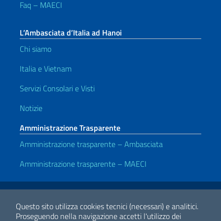
Faq – MAECI
L’Ambasciata d’Italia ad Hanoi
Chi siamo
Italia e Vietnam
Servizi Consolari e Visti
Notizie
Amministrazione Trasparente
Amministrazione trasparente – Ambasciata
Amministrazione trasparente – MAECI
Link Utili
Note legali
Privacy e cookie policy
Dichiarazione di accessibilità
Questo sito utilizza cookies tecnici (necessari) e analitici.
Proseguendo nella navigazione accetti l'utilizzo dei