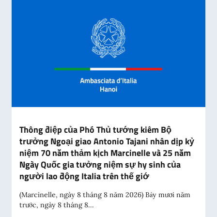
Thông điệp của Phó Thủ tướng kiêm Bộ
trưởng Ngoại giao Antonio Tajani nhân dịp kỷ
niệm 70 năm thảm kịch Marcinelle và 25 năm
Ngày Quốc gia tưởng niệm sự hy sinh của
người lao động Italia trên thế giớ
(Marcinelle, ngày 8 tháng 8 năm 2026) Bảy mươi năm
trước, ngày 8 tháng 8...