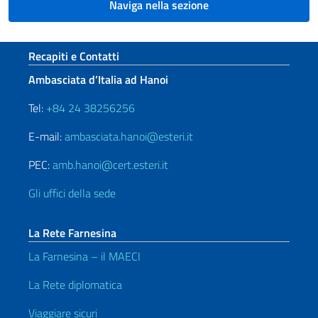
Naviga nella sezione
Sezione footer
Recapiti e Contatti
Ambasciata d’Italia ad Hanoi
Tel:
+84 24 38256256
E-mail:
ambasciata.hanoi@esteri.it
PEC:
amb.hanoi@cert.esteri.it
Gli uffici della sede
La Rete Farnesina
La Farnesina – il MAECI
La Rete diplomatica
Viaggiare sicuri