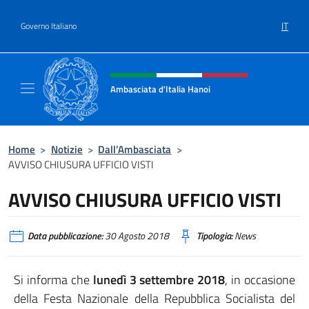
Salta al contenuto
IT
Governo Italiano
Intestazione sito, social e menù
Ambasciata d'Italia Hanoi
Sito ufficiale dell'Ambasciata d'Italia a Hano
Home
>
Notizie
>
Dall’Ambasciata
>
AVVISO CHIUSURA UFFICIO VISTI
AVVISO CHIUSURA UFFICIO VISTI
Data pubblicazione:
30 Agosto 2018
Tipologia:
News
Si informa che
lunedì 3 settembre 2018
, in occasione
della Festa Nazionale della Repubblica Socialista del