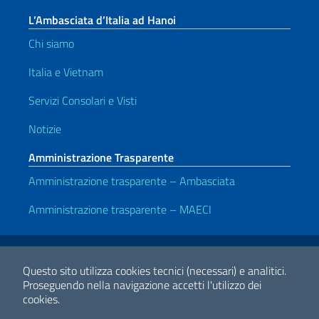
L’Ambasciata d’Italia ad Hanoi
Chi siamo
Italia e Vietnam
Servizi Consolari e Visti
Notizie
Amministrazione Trasparente
Amministrazione trasparente – Ambasciata
Amministrazione trasparente – MAECI
Link Utili
Note legali
Privacy e cookie policy
Dichiarazione di accessibilità
Questo sito utilizza cookies tecnici (necessari) e analitici.
Proseguendo nella navigazione accetti l'utilizzo dei
cookies.
2026 Copyright Ministero degli Affari Esteri e della Cooperazione