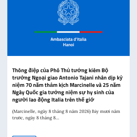
Thông điệp của Phó Thủ tướng kiêm Bộ
trưởng Ngoại giao Antonio Tajani nhân dịp kỷ
niệm 70 năm thảm kịch Marcinelle và 25 năm
Ngày Quốc gia tưởng niệm sự hy sinh của
người lao động Italia trên thế giớ
(Marcinelle, ngày 8 tháng 8 năm 2026) Bảy mươi năm
trước, ngày 8 tháng 8...