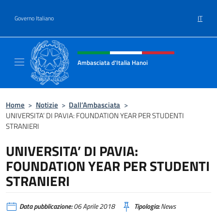
Salta al contenuto
IT
Governo Italiano
Intestazione sito, social e menù
Ambasciata d'Italia Hanoi
Sito ufficiale dell'Ambasciata d'Italia a Hano
Home
>
Notizie
>
Dall’Ambasciata
>
UNIVERSITA’ DI PAVIA: FOUNDATION YEAR PER STUDENTI
STRANIERI
UNIVERSITA’ DI PAVIA:
FOUNDATION YEAR PER STUDENTI
STRANIERI
Data pubblicazione:
06 Aprile 2018
Tipologia:
News