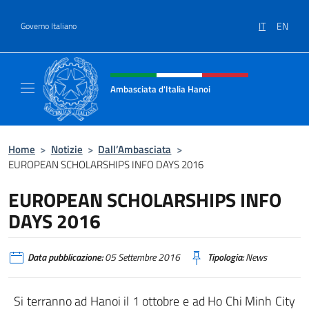
Salta al contenuto
IT
EN
Governo Italiano
Intestazione sito, social e menù
Ambasciata d'Italia Hanoi
Sito ufficiale dell'Ambasciata d'Italia a Hano
Home
>
Notizie
>
Dall’Ambasciata
>
EUROPEAN SCHOLARSHIPS INFO DAYS 2016
EUROPEAN SCHOLARSHIPS INFO
DAYS 2016
Data pubblicazione:
05 Settembre 2016
Tipologia:
News
Si terranno ad Hanoi il 1 ottobre e ad Ho Chi Minh City