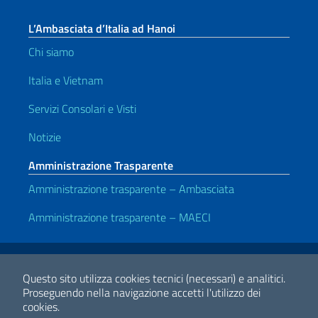
L’Ambasciata d’Italia ad Hanoi
Chi siamo
Italia e Vietnam
Servizi Consolari e Visti
Notizie
Amministrazione Trasparente
Amministrazione trasparente – Ambasciata
Amministrazione trasparente – MAECI
Link Utili
Note legali
Privacy e cookie policy
Dichiarazione di accessibilità
Questo sito utilizza cookies tecnici (necessari) e analitici.
Proseguendo nella navigazione accetti l'utilizzo dei
cookies.