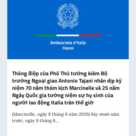
Thông điệp của Phó Thủ tướng kiêm Bộ
trưởng Ngoại giao Antonio Tajani nhân dịp kỷ
niệm 70 năm thảm kịch Marcinelle và 25 năm
Ngày Quốc gia tưởng niệm sự hy sinh của
người lao động Italia trên thế giớ
(Marcinelle, ngày 8 tháng 8 năm 2026) Bảy mươi năm
trước, ngày 8 tháng 8...