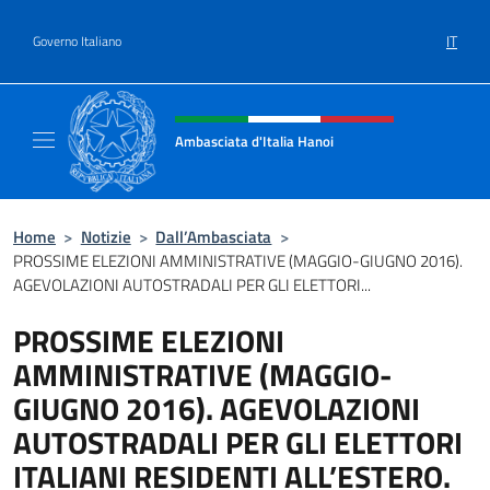
Salta al contenuto
IT
Governo Italiano
Intestazione sito, social e menù
Ambasciata d'Italia Hanoi
Sito ufficiale dell'Ambasciata d'Italia a Hano
Home
>
Notizie
>
Dall’Ambasciata
>
PROSSIME ELEZIONI AMMINISTRATIVE (MAGGIO-GIUGNO 2016).
AGEVOLAZIONI AUTOSTRADALI PER GLI ELETTORI...
PROSSIME ELEZIONI
AMMINISTRATIVE (MAGGIO-
GIUGNO 2016). AGEVOLAZIONI
AUTOSTRADALI PER GLI ELETTORI
ITALIANI RESIDENTI ALL’ESTERO.