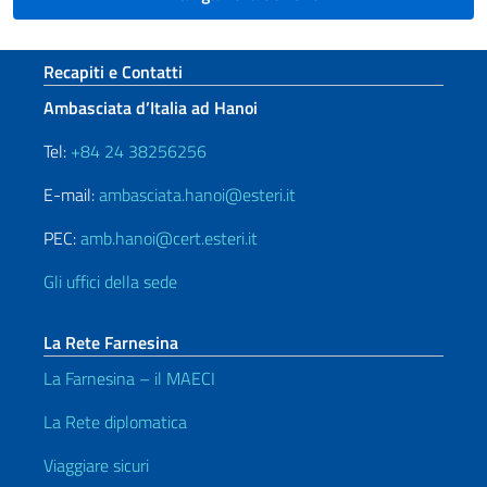
Sezione footer
Recapiti e Contatti
Ambasciata d’Italia ad Hanoi
Tel:
+84 24 38256256
E-mail:
ambasciata.hanoi@esteri.it
PEC:
amb.hanoi@cert.esteri.it
Gli uffici della sede
La Rete Farnesina
La Farnesina – il MAECI
La Rete diplomatica
Viaggiare sicuri