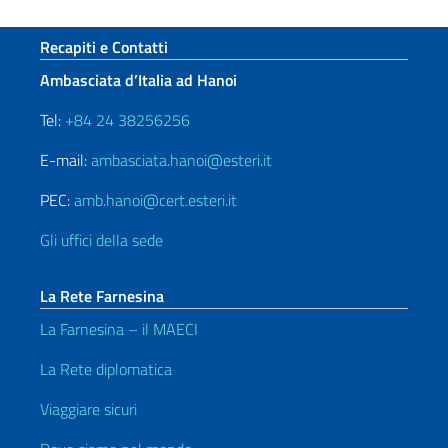
Sezione footer
Recapiti e Contatti
Ambasciata d’Italia ad Hanoi
Tel:
+84 24 38256256
E-mail:
ambasciata.hanoi@esteri.it
PEC:
amb.hanoi@cert.esteri.it
Gli uffici della sede
La Rete Farnesina
La Farnesina – il MAECI
La Rete diplomatica
Viaggiare sicuri