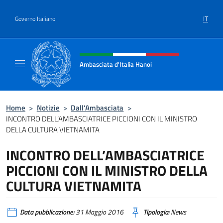
Salta al contenuto
IT
Governo Italiano
Intestazione sito, social e menù
Ambasciata d'Italia Hanoi
Sito ufficiale dell'Ambasciata d'Italia a Hano
Home
>
Notizie
>
Dall’Ambasciata
>
INCONTRO DELL’AMBASCIATRICE PICCIONI CON IL MINISTRO
DELLA CULTURA VIETNAMITA
INCONTRO DELL’AMBASCIATRICE
PICCIONI CON IL MINISTRO DELLA
CULTURA VIETNAMITA
Data pubblicazione:
31 Maggio 2016
Tipologia:
News