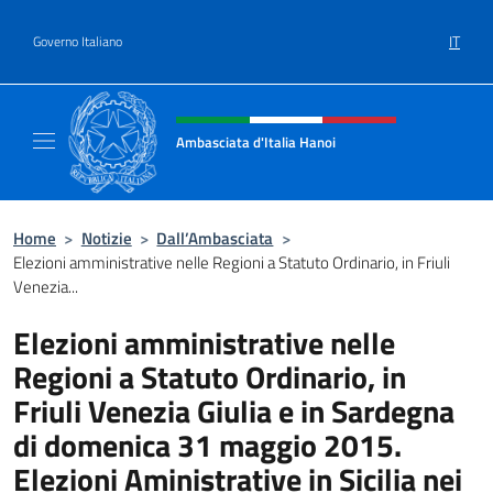
Salta al contenuto
IT
Governo Italiano
Intestazione sito, social e menù
Ambasciata d'Italia Hanoi
Sito ufficiale dell'Ambasciata d'Italia a Hano
Home
>
Notizie
>
Dall’Ambasciata
>
Elezioni amministrative nelle Regioni a Statuto Ordinario, in Friuli
Venezia...
Elezioni amministrative nelle
Regioni a Statuto Ordinario, in
Friuli Venezia Giulia e in Sardegna
di domenica 31 maggio 2015.
Elezioni Aministrative in Sicilia nei