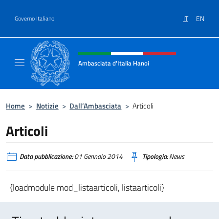
Salta al contenuto
IT
EN
Governo Italiano
Intestazione sito, social e menù
Ambasciata d'Italia Hanoi
Sito ufficiale dell'Ambasciata d'Italia a Hano
Home
>
Notizie
>
Dall’Ambasciata
>
Articoli
Articoli
Data pubblicazione:
01 Gennaio 2014
Tipologia:
News
{loadmodule mod_listaarticoli, listaarticoli}