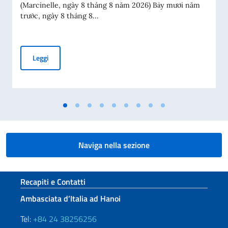
(Marcinelle, ngày 8 tháng 8 năm 2026) Bảy mươi năm
trước, ngày 8 tháng 8...
Thông điệp của Phó Thủ tướng kiêm Bộ trưởng Ngoại giao A
Leggi
Naviga nella sezione
Sezione footer
Recapiti e Contatti
Ambasciata d’Italia ad Hanoi
Tel:
+84 24 38256256