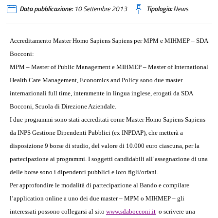
Data pubblicazione:
10 Settembre 2013
Tipologia:
News
Accreditamento Master Homo Sapiens Sapiens per MPM e MIHMEP – SDA
Bocconi:
MPM – Master of Public Management e MIHMEP – Master of International
Health Care Management, Economics and Policy sono due master
internazionali full time, interamente in lingua inglese, erogati da SDA
Bocconi, Scuola di Direzione Aziendale.
I due programmi sono stati accreditati come Master Homo Sapiens Sapiens
da INPS Gestione Dipendenti Pubblici (ex INPDAP), che metterà a
disposizione 9 borse di studio,
del
valore di 10.000 euro ciascuna, per la
partecipazione ai programmi. I soggetti candidabili all’assegnazione di una
delle borse sono i dipendenti pubblici e loro figli/orfani.
Per approfondire le modalità di partecipazione al Bando e compilare
l’application online a uno dei due master – MPM o MIHMEP – gli
interessati possono collegarsi al sito
www.sdabocconi.it
o scrivere una