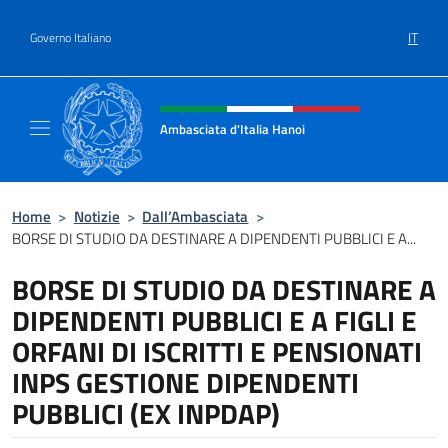
Salta al contenuto
IT
Governo Italiano
Intestazione sito, social e menù
Ambasciata d'Italia Hanoi
Sito ufficiale dell'Ambasciata d'Italia a Hano
Home
>
Notizie
>
Dall’Ambasciata
>
BORSE DI STUDIO DA DESTINARE A DIPENDENTI PUBBLICI E A...
BORSE DI STUDIO DA DESTINARE A
DIPENDENTI PUBBLICI E A FIGLI E
ORFANI DI ISCRITTI E PENSIONATI
INPS GESTIONE DIPENDENTI
PUBBLICI (EX INPDAP)