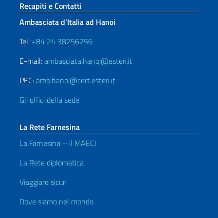
Sezione footer
Recapiti e Contatti
Ambasciata d’Italia ad Hanoi
Tel:
+84 24 38256256
E-mail:
ambasciata.hanoi@esteri.it
PEC:
amb.hanoi@cert.esteri.it
Gli uffici della sede
La Rete Farnesina
La Farnesina – il MAECI
La Rete diplomatica
Viaggiare sicuri
Dove siamo nel mondo