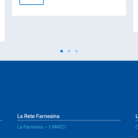
Ngoại giao Antonio Tajani nhân dịp kỷ niệm 70 năm thảm kịch Marcinelle
La Rete Farnesina
L
La Farnesina – il MAECI
C