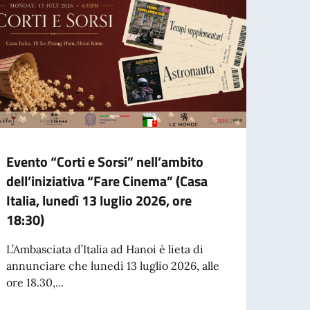
Evento “Corti e Sorsi” nell’ambito
Selez
dell’iniziativa “Fare Cinema” (Casa
l’Acc
Italia, lunedì 13 luglio 2026, ore
Spett
18:30)
L’Acca
Spetta
L’Ambasciata d’Italia ad Hanoi è lieta di
selezi
annunciare che lunedì 13 luglio 2026, alle
ore 18.30,...
per l’espatrio dal 3 agosto