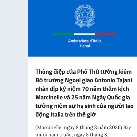
Thông điệp của Phó Thủ tướng kiêm
Bộ trưởng Ngoại giao Antonio Tajani
nhân dịp kỷ niệm 70 năm thảm kịch
Marcinelle và 25 năm Ngày Quốc gia
tưởng niệm sự hy sinh của người lao
động Italia trên thế giớ
(Marcinelle, ngày 8 tháng 8 năm 2026) Bảy
mươi năm trước, ngày 8 tháng 8...