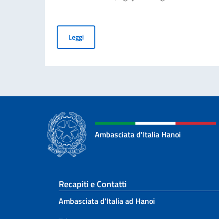
Thông điệp của Phó Thủ tướng kiêm Bộ trưởng 
Leggi
Ambasciata d'Italia Hanoi
Sezione footer
Recapiti e Contatti
Ambasciata d’Italia ad Hanoi