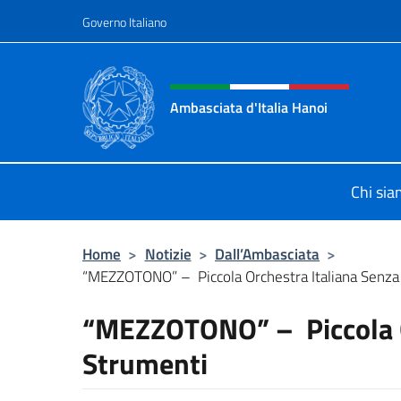
Salta al contenuto
Governo Italiano
Intestazione sito, social 
Ambasciata d'Italia Hanoi
Sito ufficiale dell'Ambasciata d'Ital
Chi si
Home
>
Notizie
>
Dall’Ambasciata
>
“MEZZOTONO” – Piccola Orchestra Italiana Senza
“MEZZOTONO” – Piccola O
Strumenti