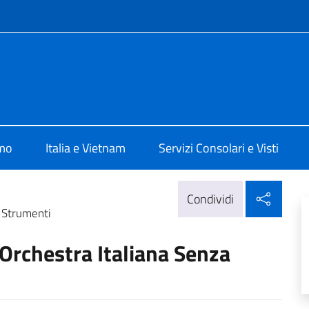
e menù
ia a Hanoi
amo
Italia e Vietnam
Servizi Consolari e Visti
Condi
Condividi
 Strumenti
rchestra Italiana Senza