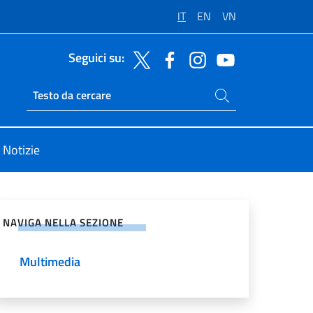
IT
EN
VN
Seguici su:
Cerca nel sito
Ricerca sito live
Notizie
vidi sui Social Network
NAVIGA NELLA SEZIONE
Multimedia