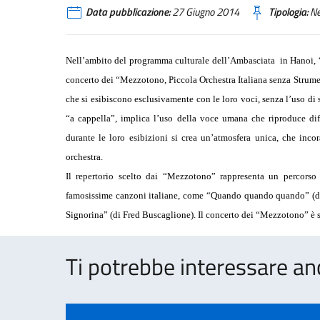
Data pubblicazione:
27 Giugno 2014
Tipologia:
N
Nell’ambito del programma culturale dell’Ambasciata
in Hanoi, 
concerto dei “Mezzotono, Piccola Orchestra Italiana senza Strume
che si esibiscono esclusivamente con le loro voci, senza l’uso di s
“a cappella”, implica l’uso della voce umana che riproduce diff
durante le loro esibizioni si crea un’atmosfera unica, che inco
orchestra.
Il repertorio scelto dai “Mezzotono” rappresenta un percorso at
famosissime canzoni italiane, come “Quando quando quando” (
Signorina” (di Fred Buscaglione). Il concerto dei
“Mezzotono” è s
Ti potrebbe interessare an