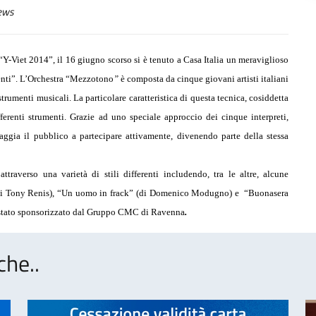
ews
“Y-Viet 2014”, il 16 giugno scorso si è tenuto a Casa Italia un meraviglio
so
nti”. L’Orchestra
“Mezzotono
”
è composta da cinque giovani artisti italiani
trumenti musicali. La particolare caratteristica di questa tecnica, cosiddetta
erenti strumenti. Grazie ad uno speciale approccio dei cinque interpreti,
raggia il pubblico a partecipare attivamente, divenendo parte della stessa
traverso una varietà di stili differenti includendo, tra le altre, alcune
di Tony Renis), “Un uomo in frack” (di Domenico Modugno) e
“Buonasera
tato sponsorizzato dal Gruppo CMC di Ravenna
.
che..