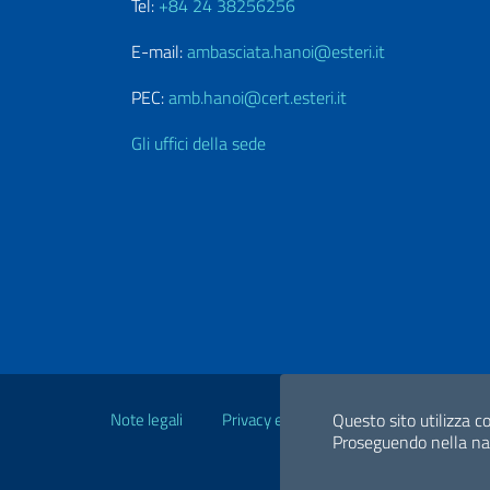
Tel:
+84 24 38256256
E-mail:
ambasciata.hanoi@esteri.it
PEC:
amb.hanoi@cert.esteri.it
Gli uffici della sede
Link Utili
Note legali
Privacy e cookie policy
Dichiarazio
Questo sito utilizza co
Proseguendo nella navi