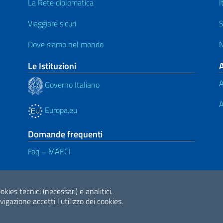
La Rete diplomatica
I
Viaggiare sicuri
S
Dove siamo nel mondo
N
Le Istituzioni
A
Governo Italiano
A
Europa.eu
Domande frequenti
Faq – MAECI
ne di accessibilità
okies tecnici (necessari) e analitici.
2026 Copyright Min
gazione accetti l'utilizzo dei cookies.
Internazionale