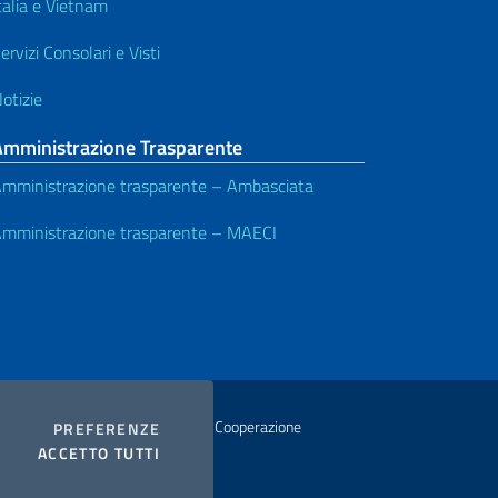
talia e Vietnam
ervizi Consolari e Visti
otizie
Amministrazione Trasparente
mministrazione trasparente – Ambasciata
mministrazione trasparente – MAECI
istero degli Affari Esteri e della Cooperazione
COOKIES
PREFERENZE
I COOKIES
ACCETTO TUTTI